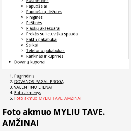
Kosmetinės
Papuošalai
Papuošalų dėžutės
Piniginės
Pirštinės
Plaukų aksesuarai
Prekės su lietuviška spauda
Raktų pakabukai
Šalikai
Telefono pakabukas
Rankinės ir kuprinės
Dovanų kuponai
Pagrindinis
DOVANOS PAGAL PROGĄ
VALENTINO DIENA!
Foto akmenys
Foto akmuo MYLIU TAVE. AMŽINAI
Foto akmuo MYLIU TAVE.
AMŽINAI