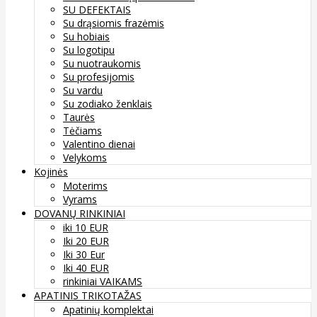
SU DEFEKTAIS
Su drąsiomis frazėmis
Su hobiais
Su logotipu
Su nuotraukomis
Su profesijomis
Su vardu
Su zodiako ženklais
Taurės
Tėčiams
Valentino dienai
Velykoms
Kojinės
Moterims
Vyrams
DOVANŲ RINKINIAI
iki 10 EUR
Iki 20 EUR
Iki 30 Eur
Iki 40 EUR
rinkiniai VAIKAMS
APATINIS TRIKOTAŽAS
Apatinių komplektai