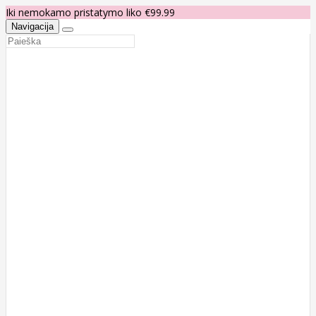
Iki nemokamo pristatymo liko €99.99
Navigacija