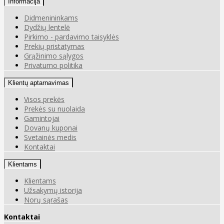
Informacija
Didmenininkams
Dydžių lentelė
Pirkimo - pardavimo taisyklės
Prekių pristatymas
Grąžinimo sąlygos
Privatumo politika
Klientų aptarnavimas
Visos prekės
Prekės su nuolaida
Gamintojai
Dovanų kuponai
Svetainės medis
Kontaktai
Klientams
Klientams
Užsakymų istorija
Norų sąrašas
Kontaktai