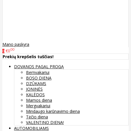
Mano paskyra
00
€0
0
Prekių krepšelis tuščias!
DOVANOS PAGAL PROGĄ
Bernvakariui
BOSO DIENA
DZŪKAMS
JONINĖS
KALĖDOS
Mamos diena
Mergvakariui
Mindaugo karūnavimo diena
Tėčio diena
VALENTINO DIENA!
AUTOMOBILIAMS