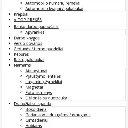
Automobilio numerių rėmeliai
Automobilio kvapai / pakabukai
Krepšiai
⭐️ TOP PREKĖS
Rankų darbo papuošalai
Apyrankės
Darbo knygos
Verslo dovanos
Gertuvės / termo puodeliai
Kepurės
Raktų pakabukai
Namams
Atidarytuvai
Pjaustymo lentelės
Lagaminų žymekliai
Magnetai
Foto akmenys
Dėlionės su nuotrauka
Drabužiai su spauda
Boso diena
Geriausioms draugėms / draugams
Gimtadieniui
Hobiams