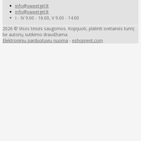
info@sweetgirl.lt
info@sweetgirl.lt
I - IV 9.00 - 16.00, V 9.00 - 14.00
2026 © Visos teisės saugomos. Kopijuoti, platinti svetainės turinį
be autorių sutikimo draudžiama.
Elektroninių parduotuvių nuoma
-
eshoprent.com