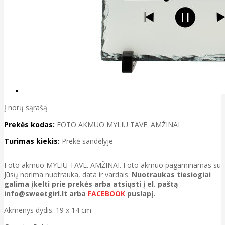
Į norų sąrašą
Prekės kodas:
FOTO AKMUO MYLIU TAVE. AMŽINAI
Turimas kiekis:
Prekė sandėlyje
Foto akmuo MYLIU TAVE. AMŽINAI. Foto akmuo pagaminamas su
Jūsų norima nuotrauka, data ir vardais.
Nuotraukas tiesiogiai
galima įkelti prie prekės arba atsiųsti į el. paštą
info@sweetgirl.lt arba
FACEBOOK
puslapį.
Akmenys dydis: 19 x 14 cm