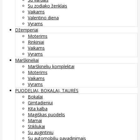
Su zodiako ženklais
Vaikams
Valentino diena
Vyrams
Džemperiai
Moterims
Rinkiniai
Vaikams
Vyrams
Marškinėliai
Marškinėlių komplektai
Moterims
Vaikams
Vyrams
PUODELIAI, BOKALAI, TAURĖS
Bokalai
Gimtadieniui
Kita kalba
Magiškas puodelis
Mamai
Stikliukai
Su augintiniu
Su automobilių pavadinimais