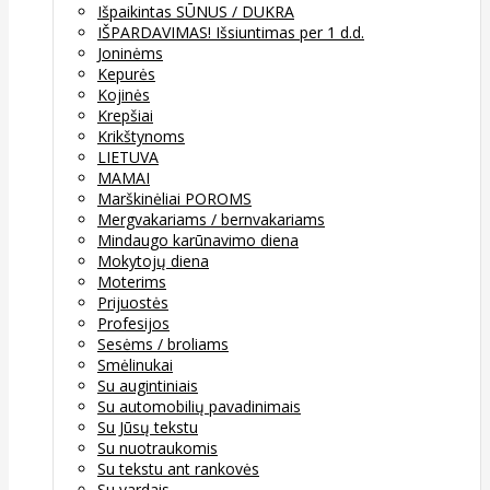
Išpaikintas SŪNUS / DUKRA
IŠPARDAVIMAS! Išsiuntimas per 1 d.d.
Joninėms
Kepurės
Kojinės
Krepšiai
Krikštynoms
LIETUVA
MAMAI
Marškinėliai POROMS
Mergvakariams / bernvakariams
Mindaugo karūnavimo diena
Mokytojų diena
Moterims
Prijuostės
Profesijos
Sesėms / broliams
Smėlinukai
Su augintiniais
Su automobilių pavadinimais
Su Jūsų tekstu
Su nuotraukomis
Su tekstu ant rankovės
Su vardais