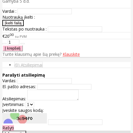
Gamyba 5 d.d.
Vardai :
Nuotrauką įkelti :
Tekstas po nuotrauka :
00
€20
su PVM
Turite klausimų apie šią prekę?
Klauskite
(0) Atsiliepimai
Parašyti atsiliepimą
Vardas:
El. pašto adresas:
Atsiliepimas:
Įvertinimas:
Įveskite saugos kodą:
Rašyti