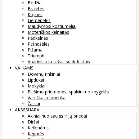
Bodžiai
Braletės
Kojinės
Liemenėlės
Maudymosi kostiumėliai
Moteriškos kelnaitės
Pėdkelnės
Petnešėlės
Pižama
Triumph
Apatinis trikotažas su defektais
VAIKAMS
Dovanų rinkiniai
Lipdukai
Mokyklai
Piešimo priemonės, spalvinimo knygelės
Vaikiška kosmetika
Žaislai
AKSESUARAI
Akiniai nuo saulės ir jų priedai
Diržai
Kelionėms
Kepurės