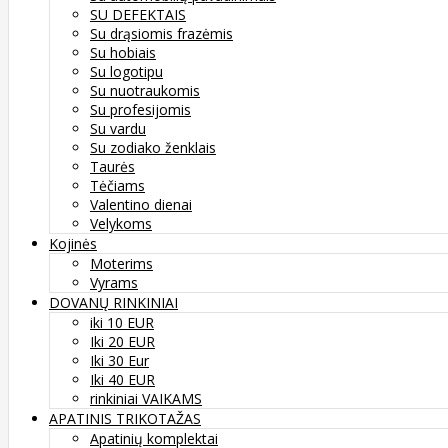
SU DEFEKTAIS
Su drąsiomis frazėmis
Su hobiais
Su logotipu
Su nuotraukomis
Su profesijomis
Su vardu
Su zodiako ženklais
Taurės
Tėčiams
Valentino dienai
Velykoms
Kojinės
Moterims
Vyrams
DOVANŲ RINKINIAI
iki 10 EUR
Iki 20 EUR
Iki 30 Eur
Iki 40 EUR
rinkiniai VAIKAMS
APATINIS TRIKOTAŽAS
Apatinių komplektai