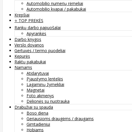
Automobilio numerių rėmeliai
Automobilio kvapai / pakabukai
Krepšiai
⭐️ TOP PREKĖS
Rankų darbo papuošalai
Apyrankės
Darbo knygos
Verslo dovanos
Gertuvės / termo puodeliai
Kepurės
Raktų pakabukai
Namams
Atidarytuvai
Pjaustymo lentelės
Lagaminų žymekliai
Magnetai
Foto akmenys
Dėlionės su nuotrauka
Drabužiai su spauda
Boso diena
Geriausioms draugėms / draugams
Gimtadieniui
Hobiams