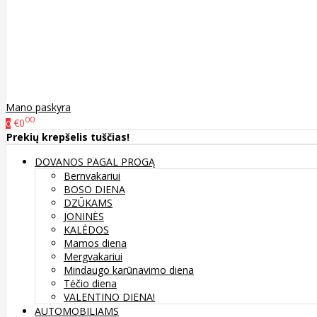
Mano paskyra
00
€0
0
Prekių krepšelis tuščias!
DOVANOS PAGAL PROGĄ
Bernvakariui
BOSO DIENA
DZŪKAMS
JONINĖS
KALĖDOS
Mamos diena
Mergvakariui
Mindaugo karūnavimo diena
Tėčio diena
VALENTINO DIENA!
AUTOMOBILIAMS