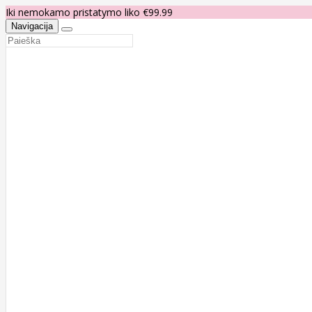
Iki nemokamo pristatymo liko €99.99
Navigacija