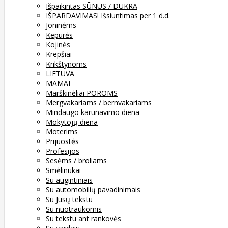
Išpaikintas SŪNUS / DUKRA
IŠPARDAVIMAS! Išsiuntimas per 1 d.d.
Joninėms
Kepurės
Kojinės
Krepšiai
Krikštynoms
LIETUVA
MAMAI
Marškinėliai POROMS
Mergvakariams / bernvakariams
Mindaugo karūnavimo diena
Mokytojų diena
Moterims
Prijuostės
Profesijos
Sesėms / broliams
Smėlinukai
Su augintiniais
Su automobilių pavadinimais
Su Jūsų tekstu
Su nuotraukomis
Su tekstu ant rankovės