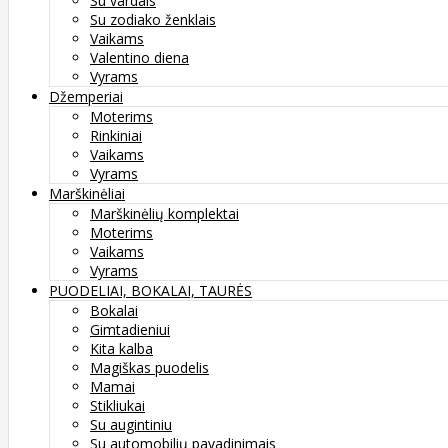
Su vardais
Su zodiako ženklais
Vaikams
Valentino diena
Vyrams
Džemperiai
Moterims
Rinkiniai
Vaikams
Vyrams
Marškinėliai
Marškinėlių komplektai
Moterims
Vaikams
Vyrams
PUODELIAI, BOKALAI, TAURĖS
Bokalai
Gimtadieniui
Kita kalba
Magiškas puodelis
Mamai
Stikliukai
Su augintiniu
Su automobilių pavadinimais