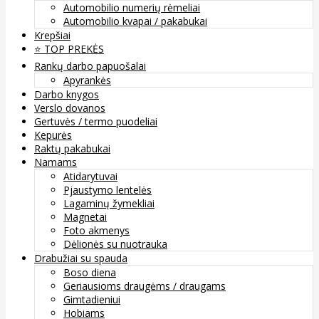
Automobilio numerių rėmeliai
Automobilio kvapai / pakabukai
Krepšiai
⭐️ TOP PREKĖS
Rankų darbo papuošalai
Apyrankės
Darbo knygos
Verslo dovanos
Gertuvės / termo puodeliai
Kepurės
Raktų pakabukai
Namams
Atidarytuvai
Pjaustymo lentelės
Lagaminų žymekliai
Magnetai
Foto akmenys
Dėlionės su nuotrauka
Drabužiai su spauda
Boso diena
Geriausioms draugėms / draugams
Gimtadieniui
Hobiams