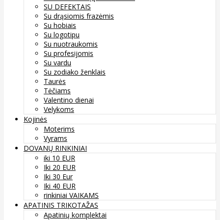
SU DEFEKTAIS
Su drąsiomis frazėmis
Su hobiais
Su logotipu
Su nuotraukomis
Su profesijomis
Su vardu
Su zodiako ženklais
Taurės
Tėčiams
Valentino dienai
Velykoms
Kojinės
Moterims
Vyrams
DOVANŲ RINKINIAI
iki 10 EUR
Iki 20 EUR
Iki 30 Eur
Iki 40 EUR
rinkiniai VAIKAMS
APATINIS TRIKOTAŽAS
Apatinių komplektai