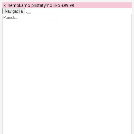
Iki nemokamo pristatymo liko €99.99
Navigacija