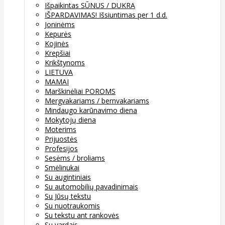
Išpaikintas SŪNUS / DUKRA
IŠPARDAVIMAS! Išsiuntimas per 1 d.d.
Joninėms
Kepurės
Kojinės
Krepšiai
Krikštynoms
LIETUVA
MAMAI
Marškinėliai POROMS
Mergvakariams / bernvakariams
Mindaugo karūnavimo diena
Mokytojų diena
Moterims
Prijuostės
Profesijos
Sesėms / broliams
Smėlinukai
Su augintiniais
Su automobilių pavadinimais
Su Jūsų tekstu
Su nuotraukomis
Su tekstu ant rankovės
Su vardais