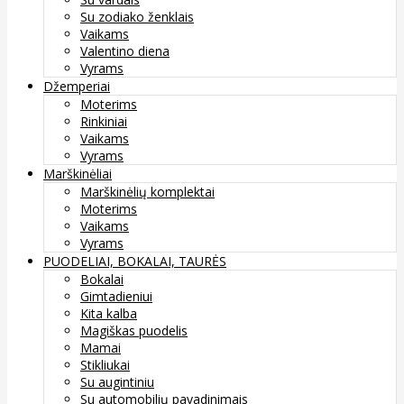
Su zodiako ženklais
Vaikams
Valentino diena
Vyrams
Džemperiai
Moterims
Rinkiniai
Vaikams
Vyrams
Marškinėliai
Marškinėlių komplektai
Moterims
Vaikams
Vyrams
PUODELIAI, BOKALAI, TAURĖS
Bokalai
Gimtadieniui
Kita kalba
Magiškas puodelis
Mamai
Stikliukai
Su augintiniu
Su automobilių pavadinimais