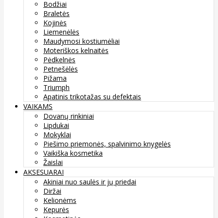
Bodžiai
Braletės
Kojinės
Liemenėlės
Maudymosi kostiumėliai
Moteriškos kelnaitės
Pėdkelnės
Petnešėlės
Pižama
Triumph
Apatinis trikotažas su defektais
VAIKAMS
Dovanų rinkiniai
Lipdukai
Mokyklai
Piešimo priemonės, spalvinimo knygelės
Vaikiška kosmetika
Žaislai
AKSESUARAI
Akiniai nuo saulės ir jų priedai
Diržai
Kelionėms
Kepurės