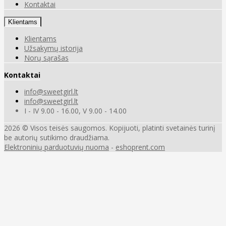
Kontaktai
Klientams
Klientams
Užsakymų istorija
Norų sąrašas
Kontaktai
info@sweetgirl.lt
info@sweetgirl.lt
I - IV 9.00 - 16.00, V 9.00 - 14.00
2026 © Visos teisės saugomos. Kopijuoti, platinti svetainės turinį
be autorių sutikimo draudžiama.
Elektroninių parduotuvių nuoma
-
eshoprent.com