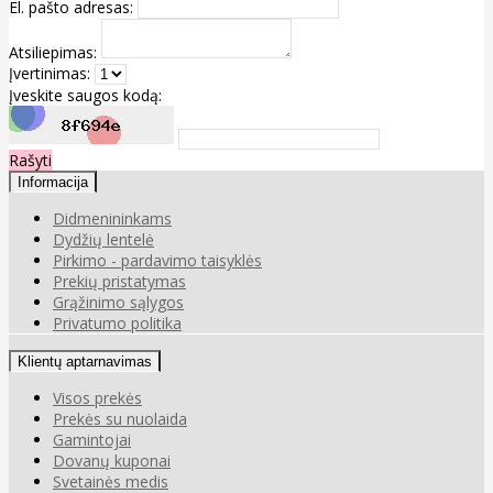
El. pašto adresas:
Atsiliepimas:
Įvertinimas:
Įveskite saugos kodą:
Rašyti
Informacija
Didmenininkams
Dydžių lentelė
Pirkimo - pardavimo taisyklės
Prekių pristatymas
Grąžinimo sąlygos
Privatumo politika
Klientų aptarnavimas
Visos prekės
Prekės su nuolaida
Gamintojai
Dovanų kuponai
Svetainės medis