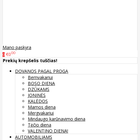
Mano paskyra
00
€0
0
Prekių krepšelis tuščias!
DOVANOS PAGAL PROGĄ
Bernvakariui
BOSO DIENA
DZŪKAMS
JONINĖS
KALĖDOS
Mamos diena
Mergvakariui
Mindaugo karūnavimo diena
Tėčio diena
VALENTINO DIENA!
AUTOMOBILIAMS