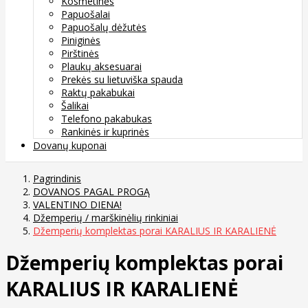
Kosmetinės
Papuošalai
Papuošalų dėžutės
Piniginės
Pirštinės
Plaukų aksesuarai
Prekės su lietuviška spauda
Raktų pakabukai
Šalikai
Telefono pakabukas
Rankinės ir kuprinės
Dovanų kuponai
Pagrindinis
DOVANOS PAGAL PROGĄ
VALENTINO DIENA!
Džemperių / marškinėlių rinkiniai
Džemperių komplektas porai KARALIUS IR KARALIENĖ
Džemperių komplektas porai
KARALIUS IR KARALIENĖ