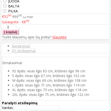
JUODA
BALTA
PILKA
00
00
€52
€60
su PVM
00
Sutaupote - €8
Turite klausimų apie šią prekę?
Klauskite
Aprašymas
(0) Atsiliepimai
Išmatavimai:
XS dydis: visas ilgis 65 cm, krūtinės ilgis 96 cm
S dydis: visas ilgis 67 cm, krūtinės ilgis 102 cm
M dydis: visas ilgis 69 cm, krūtinės ilgis 108 cm
L dydis: visas ilgis 71 cm, krūtinės ilgis 114 cm
XL dydis: visas ilgis 73 cm, krūtinės ilgis 118 cm
2XL dydis: visas ilgis 75 cm, krūtinės ilgis 122 cm
Parašyti atsiliepimą
Vardas: