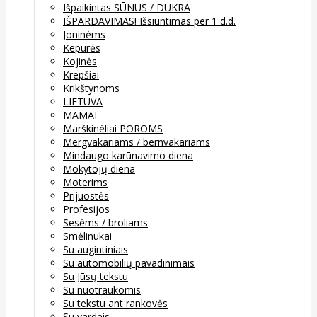
Išpaikintas SŪNUS / DUKRA
IŠPARDAVIMAS! Išsiuntimas per 1 d.d.
Joninėms
Kepurės
Kojinės
Krepšiai
Krikštynoms
LIETUVA
MAMAI
Marškinėliai POROMS
Mergvakariams / bernvakariams
Mindaugo karūnavimo diena
Mokytojų diena
Moterims
Prijuostės
Profesijos
Sesėms / broliams
Smėlinukai
Su augintiniais
Su automobilių pavadinimais
Su Jūsų tekstu
Su nuotraukomis
Su tekstu ant rankovės
Su vardais