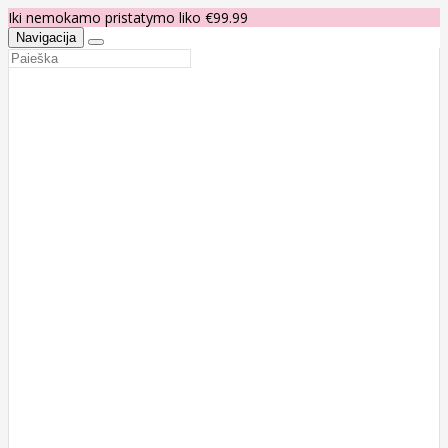
Iki nemokamo pristatymo liko €99.99
Navigacija