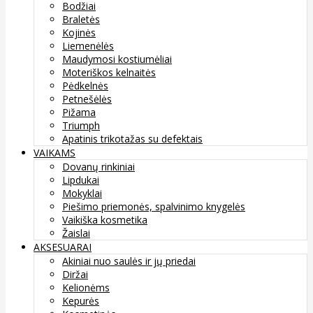
Bodžiai
Braletės
Kojinės
Liemenėlės
Maudymosi kostiumėliai
Moteriškos kelnaitės
Pėdkelnės
Petnešėlės
Pižama
Triumph
Apatinis trikotažas su defektais
VAIKAMS
Dovanų rinkiniai
Lipdukai
Mokyklai
Piešimo priemonės, spalvinimo knygelės
Vaikiška kosmetika
Žaislai
AKSESUARAI
Akiniai nuo saulės ir jų priedai
Diržai
Kelionėms
Kepurės