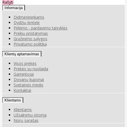
Rašyti
Informacija
Didmenininkams
Dydžių lentelė
Pirkimo - pardavimo taisyklės
Prekių pristatymas
Grąžinimo sąlygos
Privatumo politika
Klientų aptarnavimas
Visos prekės
Prekės su nuolaida
Gamintojai
Dovanų kuponai
Svetainės medis
Kontaktai
Klientams
Klientams
Užsakymų istorija
Norų sąrašas