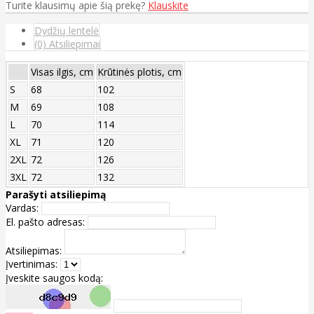
Turite klausimų apie šią prekę?
Klauskite
Dydžių lentelė
(0) Atsiliepimai
Visas ilgis, cm
Krūtinės plotis, cm
S
68
102
M
69
108
L
70
114
XL
71
120
2XL
72
126
3XL
72
132
Parašyti atsiliepimą
Vardas:
El. pašto adresas:
Atsiliepimas:
Įvertinimas:
Įveskite saugos kodą: