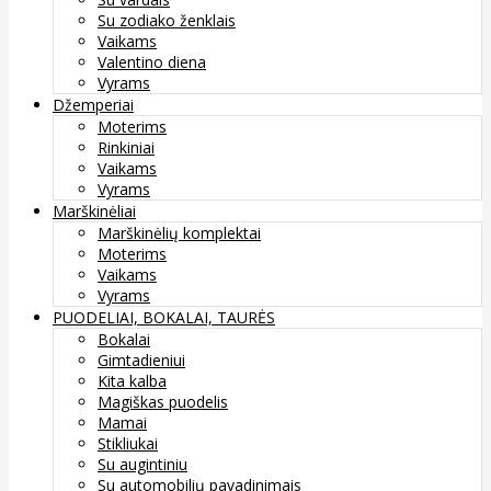
Su zodiako ženklais
Vaikams
Valentino diena
Vyrams
Džemperiai
Moterims
Rinkiniai
Vaikams
Vyrams
Marškinėliai
Marškinėlių komplektai
Moterims
Vaikams
Vyrams
PUODELIAI, BOKALAI, TAURĖS
Bokalai
Gimtadieniui
Kita kalba
Magiškas puodelis
Mamai
Stikliukai
Su augintiniu
Su automobilių pavadinimais