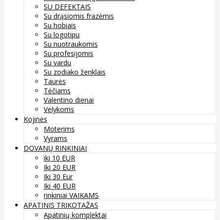
SU DEFEKTAIS
Su drąsiomis frazėmis
Su hobiais
Su logotipu
Su nuotraukomis
Su profesijomis
Su vardu
Su zodiako ženklais
Taurės
Tėčiams
Valentino dienai
Velykoms
Kojinės
Moterims
Vyrams
DOVANŲ RINKINIAI
iki 10 EUR
Iki 20 EUR
Iki 30 Eur
Iki 40 EUR
rinkiniai VAIKAMS
APATINIS TRIKOTAŽAS
Apatinių komplektai