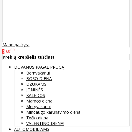
Mano paskyra
00
€0
0
Prekių krepšelis tuščias!
DOVANOS PAGAL PROGĄ
Bernvakariui
BOSO DIENA
DZŪKAMS
JONINĖS
KALĖDOS
Mamos diena
Mergvakariui
Mindaugo karūnavimo diena
Tėčio diena
VALENTINO DIENA!
AUTOMOBILIAMS