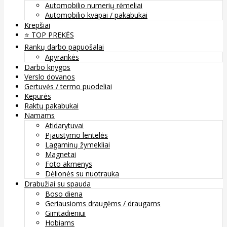
Automobilio numerių rėmeliai
Automobilio kvapai / pakabukai
Krepšiai
⭐️ TOP PREKĖS
Rankų darbo papuošalai
Apyrankės
Darbo knygos
Verslo dovanos
Gertuvės / termo puodeliai
Kepurės
Raktų pakabukai
Namams
Atidarytuvai
Pjaustymo lentelės
Lagaminų žymekliai
Magnetai
Foto akmenys
Dėlionės su nuotrauka
Drabužiai su spauda
Boso diena
Geriausioms draugėms / draugams
Gimtadieniui
Hobiams