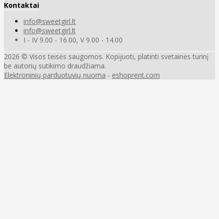
Kontaktai
info@sweetgirl.lt
info@sweetgirl.lt
I - IV 9.00 - 16.00, V 9.00 - 14.00
2026 © Visos teisės saugomos. Kopijuoti, platinti svetainės turinį
be autorių sutikimo draudžiama.
Elektroninių parduotuvių nuoma
-
eshoprent.com