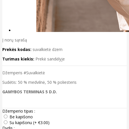
Į norų sąrašą
Prekės kodas:
suvalkietė dzem
Turimas kiekis:
Prekė sandėlyje
Džemperis #Suvalkietė
Sudėtis: 50 % medvilnė, 50 % poliesteris
GAMYBOS TERMINAS 5 D.D.
Džemperio tipas :
Be kapišono
Su kapišonu (+ €3.00)
Dydis :