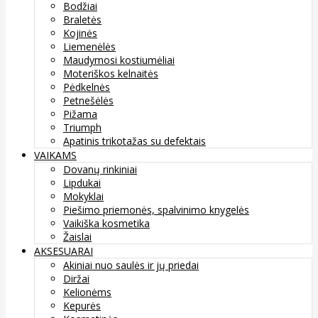
Bodžiai
Braletės
Kojinės
Liemenėlės
Maudymosi kostiumėliai
Moteriškos kelnaitės
Pėdkelnės
Petnešėlės
Pižama
Triumph
Apatinis trikotažas su defektais
VAIKAMS
Dovanų rinkiniai
Lipdukai
Mokyklai
Piešimo priemonės, spalvinimo knygelės
Vaikiška kosmetika
Žaislai
AKSESUARAI
Akiniai nuo saulės ir jų priedai
Diržai
Kelionėms
Kepurės