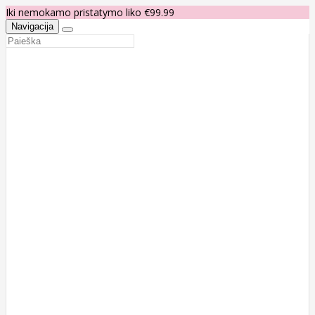
Iki nemokamo pristatymo liko €99.99
Navigacija