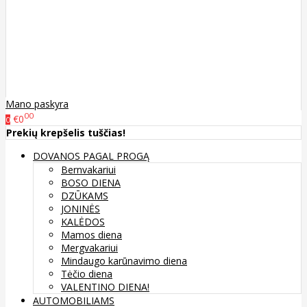
Mano paskyra
00
€0
0
Prekių krepšelis tuščias!
DOVANOS PAGAL PROGĄ
Bernvakariui
BOSO DIENA
DZŪKAMS
JONINĖS
KALĖDOS
Mamos diena
Mergvakariui
Mindaugo karūnavimo diena
Tėčio diena
VALENTINO DIENA!
AUTOMOBILIAMS