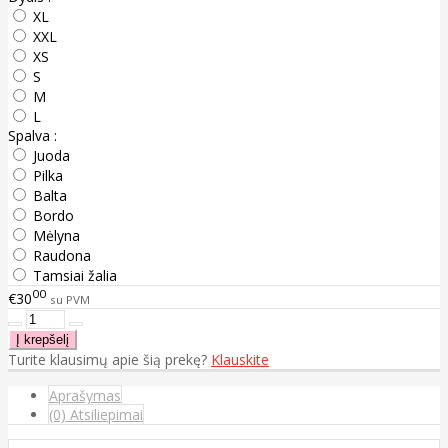
XL
XXL
XS
S
M
L
Spalva :
Juoda
Pilka
Balta
Bordo
Mėlyna
Raudona
Tamsiai žalia
00
€30
su PVM
Turite klausimų apie šią prekę?
Klauskite
Aprašymas
(0) Atsiliepimai