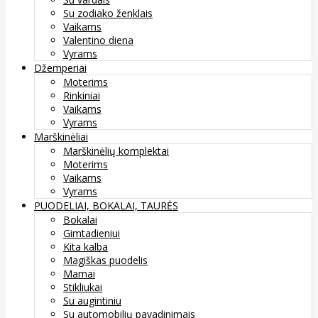
Su zodiako ženklais
Vaikams
Valentino diena
Vyrams
Džemperiai
Moterims
Rinkiniai
Vaikams
Vyrams
Marškinėliai
Marškinėlių komplektai
Moterims
Vaikams
Vyrams
PUODELIAI, BOKALAI, TAURĖS
Bokalai
Gimtadieniui
Kita kalba
Magiškas puodelis
Mamai
Stikliukai
Su augintiniu
Su automobilių pavadinimais