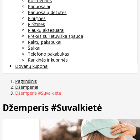
Kosmetinės
Papuošalai
Papuošalų dėžutės
Piniginės
Pirštinės
Plaukų aksesuarai
Prekės su lietuviška spauda
Raktų pakabukai
Šalikai
Telefono pakabukas
Rankinės ir kuprinės
Dovanų kuponai
Pagrindinis
Džemperiai
Džemperis #Suvalkietė
Džemperis #Suvalkietė