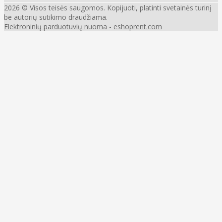
2026 © Visos teisės saugomos. Kopijuoti, platinti svetainės turinį
be autorių sutikimo draudžiama.
Elektroninių parduotuvių nuoma
-
eshoprent.com