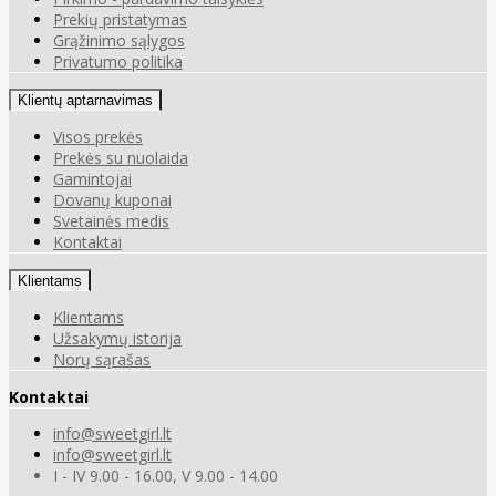
Prekių pristatymas
Grąžinimo sąlygos
Privatumo politika
Klientų aptarnavimas
Visos prekės
Prekės su nuolaida
Gamintojai
Dovanų kuponai
Svetainės medis
Kontaktai
Klientams
Klientams
Užsakymų istorija
Norų sąrašas
Kontaktai
info@sweetgirl.lt
info@sweetgirl.lt
I - IV 9.00 - 16.00, V 9.00 - 14.00