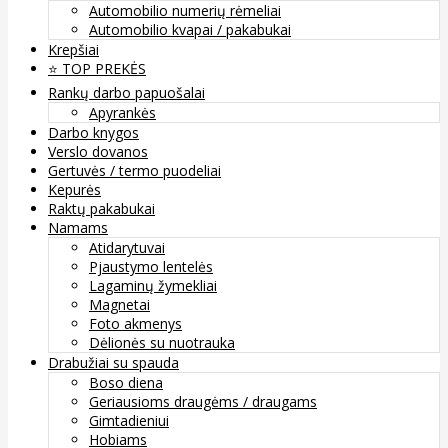
Automobilio numerių rėmeliai
Automobilio kvapai / pakabukai
Krepšiai
⭐️ TOP PREKĖS
Rankų darbo papuošalai
Apyrankės
Darbo knygos
Verslo dovanos
Gertuvės / termo puodeliai
Kepurės
Raktų pakabukai
Namams
Atidarytuvai
Pjaustymo lentelės
Lagaminų žymekliai
Magnetai
Foto akmenys
Dėlionės su nuotrauka
Drabužiai su spauda
Boso diena
Geriausioms draugėms / draugams
Gimtadieniui
Hobiams