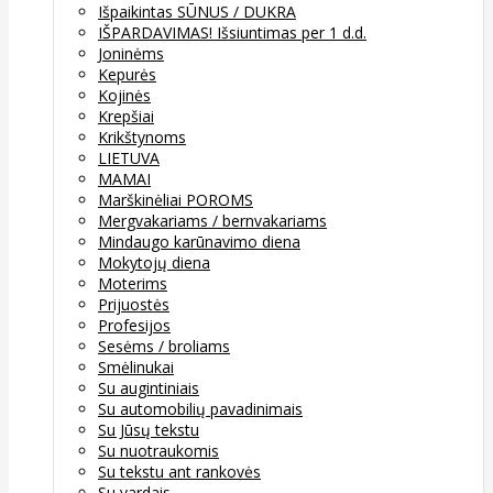
Išpaikintas SŪNUS / DUKRA
IŠPARDAVIMAS! Išsiuntimas per 1 d.d.
Joninėms
Kepurės
Kojinės
Krepšiai
Krikštynoms
LIETUVA
MAMAI
Marškinėliai POROMS
Mergvakariams / bernvakariams
Mindaugo karūnavimo diena
Mokytojų diena
Moterims
Prijuostės
Profesijos
Sesėms / broliams
Smėlinukai
Su augintiniais
Su automobilių pavadinimais
Su Jūsų tekstu
Su nuotraukomis
Su tekstu ant rankovės
Su vardais