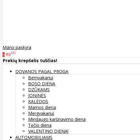
Mano paskyra
00
€0
0
Prekių krepšelis tuščias!
DOVANOS PAGAL PROGĄ
Bernvakariui
BOSO DIENA
DZŪKAMS
JONINĖS
KALĖDOS
Mamos diena
Mergvakariui
Mindaugo karūnavimo diena
Tėčio diena
VALENTINO DIENA!
AUTOMOBILIAMS