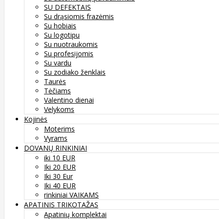
SU DEFEKTAIS
Su drąsiomis frazėmis
Su hobiais
Su logotipu
Su nuotraukomis
Su profesijomis
Su vardu
Su zodiako ženklais
Taurės
Tėčiams
Valentino dienai
Velykoms
Kojinės
Moterims
Vyrams
DOVANŲ RINKINIAI
iki 10 EUR
Iki 20 EUR
Iki 30 Eur
Iki 40 EUR
rinkiniai VAIKAMS
APATINIS TRIKOTAŽAS
Apatinių komplektai