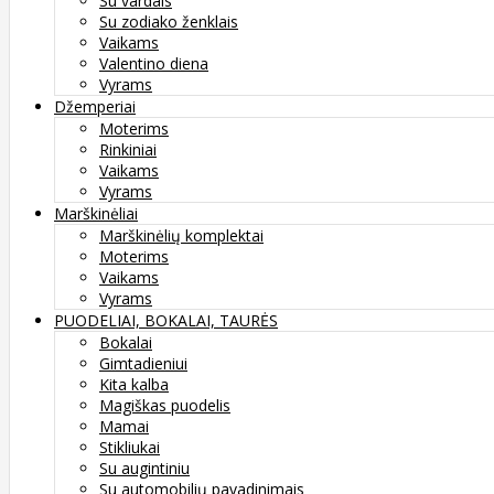
Su vardais
Su zodiako ženklais
Vaikams
Valentino diena
Vyrams
Džemperiai
Moterims
Rinkiniai
Vaikams
Vyrams
Marškinėliai
Marškinėlių komplektai
Moterims
Vaikams
Vyrams
PUODELIAI, BOKALAI, TAURĖS
Bokalai
Gimtadieniui
Kita kalba
Magiškas puodelis
Mamai
Stikliukai
Su augintiniu
Su automobilių pavadinimais