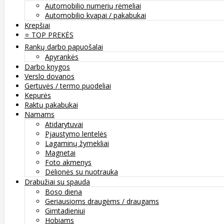
Automobilio numerių rėmeliai
Automobilio kvapai / pakabukai
Krepšiai
⭐️ TOP PREKĖS
Rankų darbo papuošalai
Apyrankės
Darbo knygos
Verslo dovanos
Gertuvės / termo puodeliai
Kepurės
Raktų pakabukai
Namams
Atidarytuvai
Pjaustymo lentelės
Lagaminų žymekliai
Magnetai
Foto akmenys
Dėlionės su nuotrauka
Drabužiai su spauda
Boso diena
Geriausioms draugėms / draugams
Gimtadieniui
Hobiams