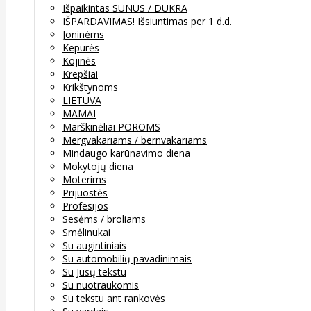
Išpaikintas SŪNUS / DUKRA
IŠPARDAVIMAS! Išsiuntimas per 1 d.d.
Joninėms
Kepurės
Kojinės
Krepšiai
Krikštynoms
LIETUVA
MAMAI
Marškinėliai POROMS
Mergvakariams / bernvakariams
Mindaugo karūnavimo diena
Mokytojų diena
Moterims
Prijuostės
Profesijos
Sesėms / broliams
Smėlinukai
Su augintiniais
Su automobilių pavadinimais
Su Jūsų tekstu
Su nuotraukomis
Su tekstu ant rankovės