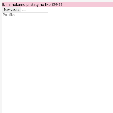
Iki nemokamo pristatymo liko €99.99
Navigacija