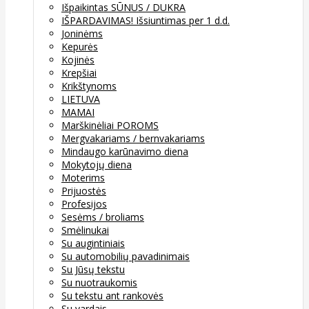
Išpaikintas SŪNUS / DUKRA
IŠPARDAVIMAS! Išsiuntimas per 1 d.d.
Joninėms
Kepurės
Kojinės
Krepšiai
Krikštynoms
LIETUVA
MAMAI
Marškinėliai POROMS
Mergvakariams / bernvakariams
Mindaugo karūnavimo diena
Mokytojų diena
Moterims
Prijuostės
Profesijos
Sesėms / broliams
Smėlinukai
Su augintiniais
Su automobilių pavadinimais
Su Jūsų tekstu
Su nuotraukomis
Su tekstu ant rankovės
Su vardais