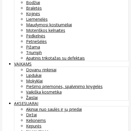
Bodžiai
Braletės
Kojinės
Liemenėlės
Maudymosi kostiumėliai
Moteriškos kelnaitės
Pėdkelnės
Petnešėlės
Pižama
Triumph
Apatinis trikotažas su defektais
VAIKAMS
Dovanų rinkiniai
Lipdukai
Mokyklai
Piešimo priemonės, spalvinimo knygelės
Vaikiška kosmetika
Žaislai
AKSESUARAI
Akiniai nuo saulės ir jų priedai
Diržai
Kelionėms
Kepurės