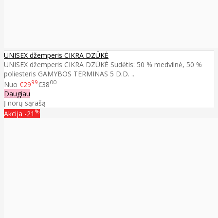
UNISEX džemperis CIKRA DZŪKĖ
UNISEX džemperis CIKRA DZŪKĖ Sudėtis: 50 % medvilnė, 50 %
poliesteris GAMYBOS TERMINAS 5 D.D. ..
99
00
Nuo
€29
€38
Daugiau
Į norų sąrašą
%
Akcija
-21