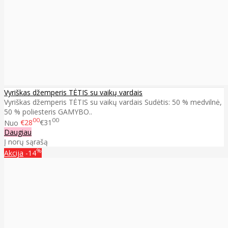
Vyriškas džemperis TĖTIS su vaikų vardais
Vyriškas džemperis TĖTIS su vaikų vardais Sudėtis: 50 % medvilnė,
50 % poliesteris GAMYBO..
00
00
Nuo
€28
€31
Daugiau
Į norų sąrašą
%
Akcija
-14