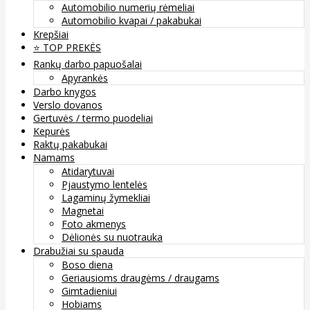
Automobilio numerių rėmeliai
Automobilio kvapai / pakabukai
Krepšiai
⭐️ TOP PREKĖS
Rankų darbo papuošalai
Apyrankės
Darbo knygos
Verslo dovanos
Gertuvės / termo puodeliai
Kepurės
Raktų pakabukai
Namams
Atidarytuvai
Pjaustymo lentelės
Lagaminų žymekliai
Magnetai
Foto akmenys
Dėlionės su nuotrauka
Drabužiai su spauda
Boso diena
Geriausioms draugėms / draugams
Gimtadieniui
Hobiams