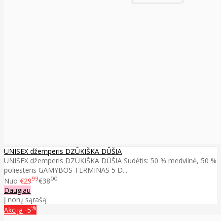
UNISEX džemperis DZŪKIŠKA DŪŠIA
UNISEX džemperis DZŪKIŠKA DŪŠIA Sudėtis: 50 % medvilnė, 50 %
poliesteris GAMYBOS TERMINAS 5 D...
99
00
Nuo
€29
€38
Daugiau
Į norų sąrašą
%
Akcija
-5