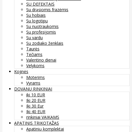
SU DEFEKTAIS
Su drąsiomis frazėmis
Su hobiais
Su logotipu
Su nuotraukomis
Su profesijomis
Su vardu
Su zodiako ženklais
Taurės
Tėčiams
Valentino dienai
Velykoms
Kojinės
Moterims
Vyrams
DOVANŲ RINKINIAI
iki 10 EUR
Iki 20 EUR
Iki 30 Eur
Iki 40 EUR
rinkiniai VAIKAMS
APATINIS TRIKOTAŽAS
Apatinių komplektai