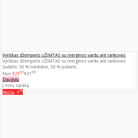
Vyriškas džemperis UŽIMTAS su merginos vardu ant rankovės
Vyriškas džemperis UŽIMTAS su merginos vardu ant rankovės
Sudėtis: 50 % medvilnė, 50 % poliami..
50
00
Nuo
€29
€31
Daugiau
Į norų sąrašą
%
Akcija
-5