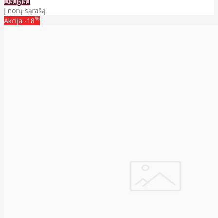
Daugiau
Į norų sąrašą
%
Akcija
-18