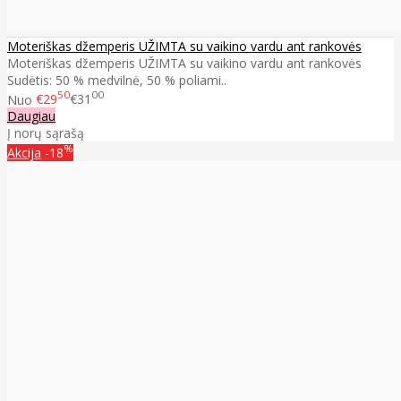
Moteriškas džemperis UŽIMTA su vaikino vardu ant rankovės
Moteriškas džemperis UŽIMTA su vaikino vardu ant rankovės
Sudėtis: 50 % medvilnė, 50 % poliami..
50
00
Nuo
€29
€31
Daugiau
Į norų sąrašą
%
Akcija
-18