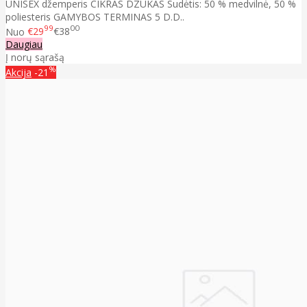
UNISEX džemperis CIKRAS DZŪKAS Sudėtis: 50 % medvilnė, 50 %
poliesteris GAMYBOS TERMINAS 5 D.D..
99
00
Nuo
€29
€38
Daugiau
Į norų sąrašą
%
Akcija
-21