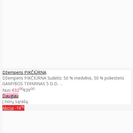
Džemperis PIKČIŪRNA
Džemperis PIKČIŪRNA Sudėtis: 50 % medvilnė, 50 % poliesteris
GAMYBOS TERMINAS 5 D.D. ..
00
00
Nuo
€32
€39
Daugiau
Į norų sąrašą
%
Akcija
-18