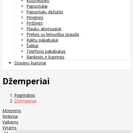
Kosmetinės
Papuošalai
Papuošalų dėžutės
Piniginės
Pirštinės
Plaukų aksesuarai
Prekės su lietuviška spauda
Raktų pakabukai
Šalikai
Telefono pakabukas
Rankinės ir kuprinės
Dovanų kuponai
Džemperiai
Pagrindinis
Džemperiai
Moterims
Rinkiniai
Vaikams
Vyrams