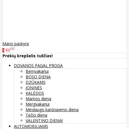
Mano paskyra
00
€0
0
Prekių krepšelis tuščias!
DOVANOS PAGAL PROGĄ
Bernvakariui
BOSO DIENA
DZŪKAMS
JONINĖS
KALĖDOS
Mamos diena
Mergvakariui
Mindaugo karūnavimo diena
Tėčio diena
VALENTINO DIENA!
AUTOMOBILIAMS