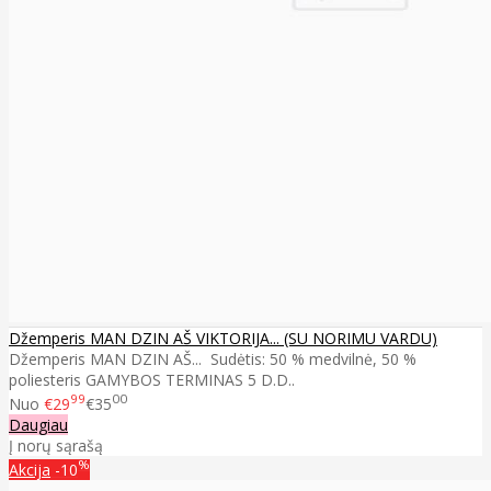
Džemperis MAN DZIN AŠ VIKTORIJA... (SU NORIMU VARDU)
Džemperis MAN DZIN AŠ... Sudėtis: 50 % medvilnė, 50 %
poliesteris GAMYBOS TERMINAS 5 D.D..
99
00
Nuo
€29
€35
Daugiau
Į norų sąrašą
%
Akcija
-10