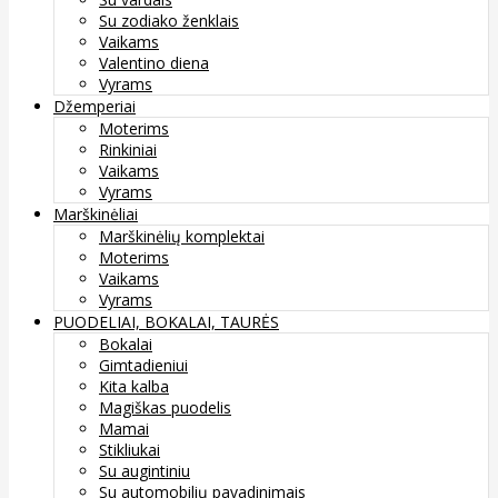
Su zodiako ženklais
Vaikams
Valentino diena
Vyrams
Džemperiai
Moterims
Rinkiniai
Vaikams
Vyrams
Marškinėliai
Marškinėlių komplektai
Moterims
Vaikams
Vyrams
PUODELIAI, BOKALAI, TAURĖS
Bokalai
Gimtadieniui
Kita kalba
Magiškas puodelis
Mamai
Stikliukai
Su augintiniu
Su automobilių pavadinimais