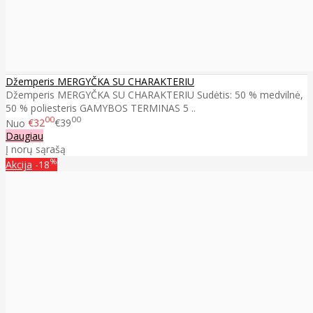
Džemperis MERGYČKA SU CHARAKTERIU
Džemperis MERGYČKA SU CHARAKTERIU Sudėtis: 50 % medvilnė,
50 % poliesteris GAMYBOS TERMINAS 5 ..
00
00
Nuo
€32
€39
Daugiau
Į norų sąrašą
%
Akcija
-18