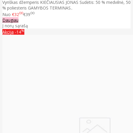
Vyriškas džemperis KIEČIAUSIAS JONAS Sudėtis: 50 % medvilnė, 50
% poliesteris GAMYBOS TERMINAS..
00
00
Nuo
€32
€39
Daugiau
Į norų sąrašą
%
Akcija
-14