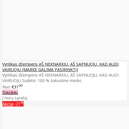
Vyriškas džemperis AŠ NEKNARKIU, AŠ SAPNUOJU, KAD AUDI
VAIRUOJU (MARKĘ GALIMA PASIRINKTI)
Vyriškas džemperis AŠ NEKNARKIU, AŠ SAPNUOJU, KAD AUDI
VAIRUOJU Sudėtis: 100 % šukuotinė medvi..
00
Nuo
€31
Daugiau
Į norų sąrašą
%
Akcija
-21