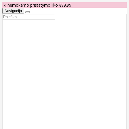
Iki nemokamo pristatymo liko €99.99
Navigacija