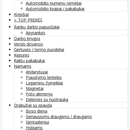
Automobilio numerių rėmeliai
Automobilio kvapai / pakabukai
Krepšiai
⭐️ TOP PREKĖS
Rankų darbo papuošalai
Apyrankės
Darbo knygos
Verslo dovanos
Gertuvės / termo puodeliai
Kepurės
Raktų pakabukai
Namams
Atidarytuvai
Pjaustymo lentelės
Lagaminų žymekliai
Magnetai
Foto akmenys
Dėlionės su nuotrauka
Drabužiai su spauda
Boso diena
Geriausioms draugėms / draugams
Gimtadieniui
Hobiams