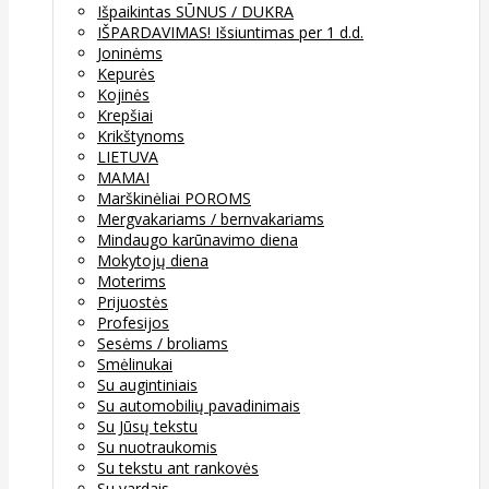
Išpaikintas SŪNUS / DUKRA
IŠPARDAVIMAS! Išsiuntimas per 1 d.d.
Joninėms
Kepurės
Kojinės
Krepšiai
Krikštynoms
LIETUVA
MAMAI
Marškinėliai POROMS
Mergvakariams / bernvakariams
Mindaugo karūnavimo diena
Mokytojų diena
Moterims
Prijuostės
Profesijos
Sesėms / broliams
Smėlinukai
Su augintiniais
Su automobilių pavadinimais
Su Jūsų tekstu
Su nuotraukomis
Su tekstu ant rankovės
Su vardais