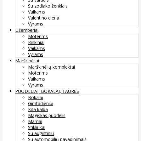
Su zodiako ženklais
Vaikams
Valentino diena
Vyrams
Džemperiai
Moterims
Rinkiniai
Vaikams
Vyrams
Marškinėliai
Marškinėlių komplektai
Moterims
Vaikams
Vyrams
PUODELIAI, BOKALAI, TAURĖS
Bokalai
Gimtadieniui
Kita kalba
Magiškas puodelis
Mamai
Stikliukai
Su augintiniu
Su automobilių pavadinimais