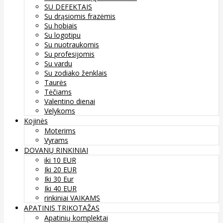
SU DEFEKTAIS
Su drąsiomis frazėmis
Su hobiais
Su logotipu
Su nuotraukomis
Su profesijomis
Su vardu
Su zodiako ženklais
Taurės
Tėčiams
Valentino dienai
Velykoms
Kojinės
Moterims
Vyrams
DOVANŲ RINKINIAI
iki 10 EUR
Iki 20 EUR
Iki 30 Eur
Iki 40 EUR
rinkiniai VAIKAMS
APATINIS TRIKOTAŽAS
Apatinių komplektai