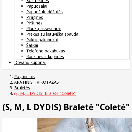
Kosmetinės
Papuošalai
Papuošalų dėžutės
Piniginės
Pirštinės
Plaukų aksesuarai
Prekės su lietuviška spauda
Raktų pakabukai
Šalikai
Telefono pakabukas
Rankinės ir kuprinės
Dovanų kuponai
Pagrindinis
APATINIS TRIKOTAŽAS
Braletės
(S, M, L DYDIS) Braletė "Coletė"
(S, M, L DYDIS) Braletė "Coletė"