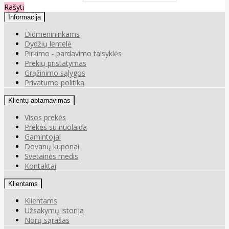
Rašyti
Informacija
Didmenininkams
Dydžių lentelė
Pirkimo - pardavimo taisyklės
Prekių pristatymas
Grąžinimo sąlygos
Privatumo politika
Klientų aptarnavimas
Visos prekės
Prekės su nuolaida
Gamintojai
Dovanų kuponai
Svetainės medis
Kontaktai
Klientams
Klientams
Užsakymų istorija
Norų sąrašas