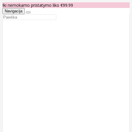
Iki nemokamo pristatymo liko €99.99
Navigacija