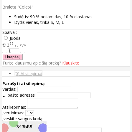
Braletė "Coletė"
Sudėtis: 90 % poliamidas, 10 % elastanas
Dydis vienas, tinka S, M, L
Spalva :
Juoda
99
€13
su PVM
Turite klausimų apie šią prekę?
Klauskite
(0) Atsiliepimai
Parašyti atsiliepimą
Vardas:
El. pašto adresas:
Atsiliepimas:
Įvertinimas:
Įveskite saugos kodą: