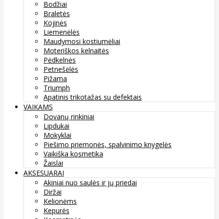
Bodžiai
Braletės
Kojinės
Liemenėlės
Maudymosi kostiumėliai
Moteriškos kelnaitės
Pėdkelnės
Petnešėlės
Pižama
Triumph
Apatinis trikotažas su defektais
VAIKAMS
Dovanų rinkiniai
Lipdukai
Mokyklai
Piešimo priemonės, spalvinimo knygelės
Vaikiška kosmetika
Žaislai
AKSESUARAI
Akiniai nuo saulės ir jų priedai
Diržai
Kelionėms
Kepurės