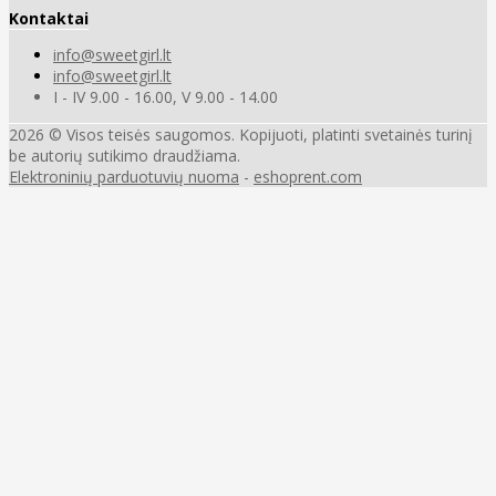
Kontaktai
info@sweetgirl.lt
info@sweetgirl.lt
I - IV 9.00 - 16.00, V 9.00 - 14.00
2026 © Visos teisės saugomos. Kopijuoti, platinti svetainės turinį
be autorių sutikimo draudžiama.
Elektroninių parduotuvių nuoma
-
eshoprent.com