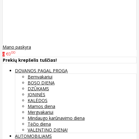
Mano paskyra
00
€0
0
Prekių krepšelis tuščias!
DOVANOS PAGAL PROGĄ
Bernvakariui
BOSO DIENA
DZŪKAMS
JONINĖS
KALĖDOS
Mamos diena
Mergvakariui
Mindaugo karūnavimo diena
Tėčio diena
VALENTINO DIENA!
AUTOMOBILIAMS