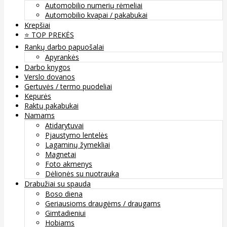
Automobilio numerių rėmeliai
Automobilio kvapai / pakabukai
Krepšiai
⭐️ TOP PREKĖS
Rankų darbo papuošalai
Apyrankės
Darbo knygos
Verslo dovanos
Gertuvės / termo puodeliai
Kepurės
Raktų pakabukai
Namams
Atidarytuvai
Pjaustymo lentelės
Lagaminų žymekliai
Magnetai
Foto akmenys
Dėlionės su nuotrauka
Drabužiai su spauda
Boso diena
Geriausioms draugėms / draugams
Gimtadieniui
Hobiams