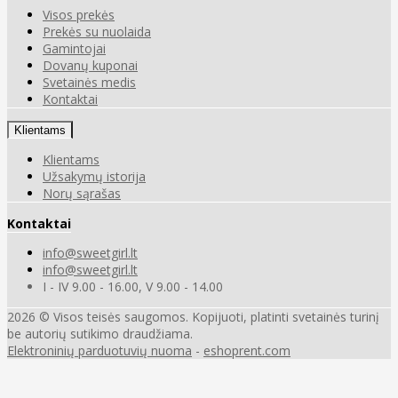
Visos prekės
Prekės su nuolaida
Gamintojai
Dovanų kuponai
Svetainės medis
Kontaktai
Klientams
Klientams
Užsakymų istorija
Norų sąrašas
Kontaktai
info@sweetgirl.lt
info@sweetgirl.lt
I - IV 9.00 - 16.00, V 9.00 - 14.00
2026 © Visos teisės saugomos. Kopijuoti, platinti svetainės turinį
be autorių sutikimo draudžiama.
Elektroninių parduotuvių nuoma
-
eshoprent.com