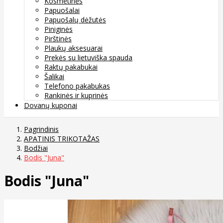
Kosmetinės
Papuošalai
Papuošalų dėžutės
Piniginės
Pirštinės
Plaukų aksesuarai
Prekės su lietuviška spauda
Raktų pakabukai
Šalikai
Telefono pakabukas
Rankinės ir kuprinės
Dovanų kuponai
Pagrindinis
APATINIS TRIKOTAŽAS
Bodžiai
Bodis "Juna"
Bodis "Juna"