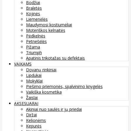
Bodžiai
Braletės
Kojinės
Liemenėlės
Maudymosi kostiumėliai
Moteriškos kelnaitės
Pėdkelnės
Petnešėlės
Pižama
Triumph
Apatinis trikotažas su defektais
VAIKAMS
Dovanų rinkiniai
Lipdukai
Mokyklai
Piešimo priemonės, spalvinimo knygelės
Vaikiška kosmetika
Žaislai
AKSESUARAI
Akiniai nuo saulės ir jų priedai
Diržai
Kelionėms
Kepurės