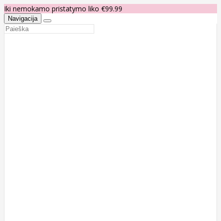
Iki nemokamo pristatymo liko €99.99
Navigacija