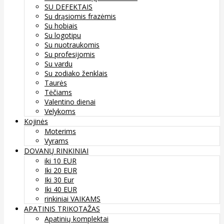
SU DEFEKTAIS
Su drąsiomis frazėmis
Su hobiais
Su logotipu
Su nuotraukomis
Su profesijomis
Su vardu
Su zodiako ženklais
Taurės
Tėčiams
Valentino dienai
Velykoms
Kojinės
Moterims
Vyrams
DOVANŲ RINKINIAI
iki 10 EUR
Iki 20 EUR
Iki 30 Eur
Iki 40 EUR
rinkiniai VAIKAMS
APATINIS TRIKOTAŽAS
Apatinių komplektai