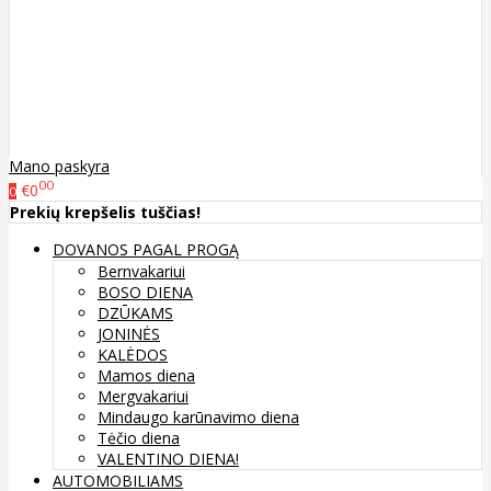
Mano paskyra
00
€0
0
Prekių krepšelis tuščias!
DOVANOS PAGAL PROGĄ
Bernvakariui
BOSO DIENA
DZŪKAMS
JONINĖS
KALĖDOS
Mamos diena
Mergvakariui
Mindaugo karūnavimo diena
Tėčio diena
VALENTINO DIENA!
AUTOMOBILIAMS