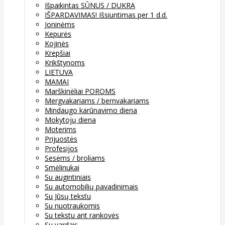
Išpaikintas SŪNUS / DUKRA
IŠPARDAVIMAS! Išsiuntimas per 1 d.d.
Joninėms
Kepurės
Kojinės
Krepšiai
Krikštynoms
LIETUVA
MAMAI
Marškinėliai POROMS
Mergvakariams / bernvakariams
Mindaugo karūnavimo diena
Mokytojų diena
Moterims
Prijuostės
Profesijos
Sesėms / broliams
Smėlinukai
Su augintiniais
Su automobilių pavadinimais
Su Jūsų tekstu
Su nuotraukomis
Su tekstu ant rankovės
Su vardais