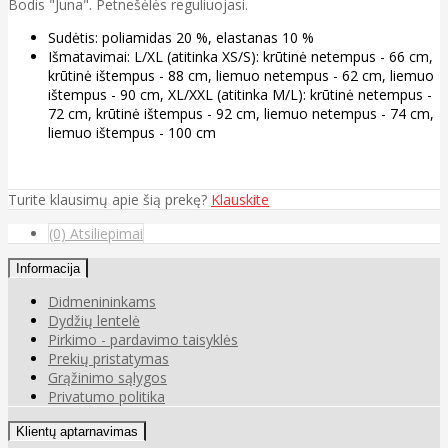
Bodis "Juna". Petnešėlės reguliuojasi.
Sudėtis: poliamidas 20 %, elastanas 10 %
Išmatavimai: L/XL (atitinka XS/S): krūtinė netempus - 66 cm,
krūtinė ištempus - 88 cm, liemuo netempus - 62 cm, liemuo
ištempus - 90 cm, XL/XXL (atitinka M/L): krūtinė netempus -
72 cm, krūtinė ištempus - 92 cm, liemuo netempus - 74 cm,
liemuo ištempus - 100 cm
Turite klausimų apie šią prekę?
Klauskite
(0) Atsiliepimai
Informacija
Didmenininkams
Dydžių lentelė
Pirkimo - pardavimo taisyklės
Prekių pristatymas
Grąžinimo sąlygos
Privatumo politika
Klientų aptarnavimas