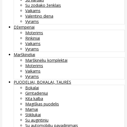
Su zodiako ženklais
Vaikams
Valentino diena
Vyrams
Džemperiai
Moterims
Rinkiniai
Vaikams
Vyrams
Marškinėliai
Marškinėlių komplektai
Moterims
Vaikams
Vyrams
PUODELIAI, BOKALAI, TAURĖS
Bokalai
Gimtadieniui
Kita kalba
Magiškas puodelis
Mamai
Stikliukai
Su augintiniu
Su automobilių pavadinimais