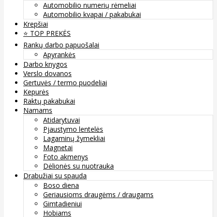
Automobilio numerių rėmeliai
Automobilio kvapai / pakabukai
Krepšiai
⭐️ TOP PREKĖS
Rankų darbo papuošalai
Apyrankės
Darbo knygos
Verslo dovanos
Gertuvės / termo puodeliai
Kepurės
Raktų pakabukai
Namams
Atidarytuvai
Pjaustymo lentelės
Lagaminų žymekliai
Magnetai
Foto akmenys
Dėlionės su nuotrauka
Drabužiai su spauda
Boso diena
Geriausioms draugėms / draugams
Gimtadieniui
Hobiams