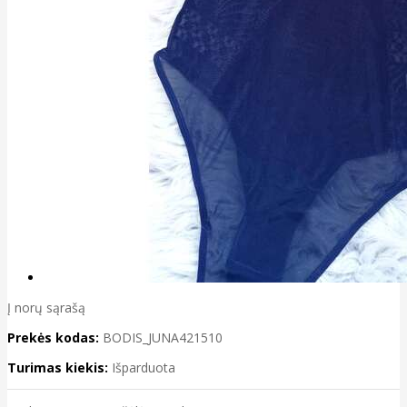
Į norų sąrašą
Prekės kodas:
BODIS_JUNA421510
Turimas kiekis:
Išparduota