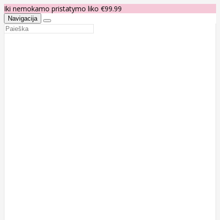
Iki nemokamo pristatymo liko €99.99
Navigacija