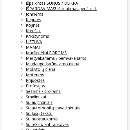
Išpaikintas SŪNUS / DUKRA
IŠPARDAVIMAS! Išsiuntimas per 1 d.d.
Joninėms
Kepurės
Kojinės
Krepšiai
Krikštynoms
LIETUVA
MAMAI
Marškinėliai POROMS
Mergvakariams / bernvakariams
Mindaugo karūnavimo diena
Mokytojų diena
Moterims
Prijuostės
Profesijos
Sesėms / broliams
Smėlinukai
Su augintiniais
Su automobilių pavadinimais
Su Jūsų tekstu
Su nuotraukomis
Su tekstu ant rankovės
Su vardais