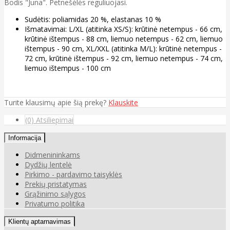
Bodis "Juna". Petnešėlės reguliuojasi.
Sudėtis: poliamidas 20 %, elastanas 10 %
Išmatavimai: L/XL (atitinka XS/S): krūtinė netempus - 66 cm,
krūtinė ištempus - 88 cm, liemuo netempus - 62 cm, liemuo
ištempus - 90 cm, XL/XXL (atitinka M/L): krūtinė netempus -
72 cm, krūtinė ištempus - 92 cm, liemuo netempus - 74 cm,
liemuo ištempus - 100 cm
Turite klausimų apie šią prekę?
Klauskite
(0) Atsiliepimai
Informacija
Didmenininkams
Dydžių lentelė
Pirkimo - pardavimo taisyklės
Prekių pristatymas
Grąžinimo sąlygos
Privatumo politika
Klientų aptarnavimas