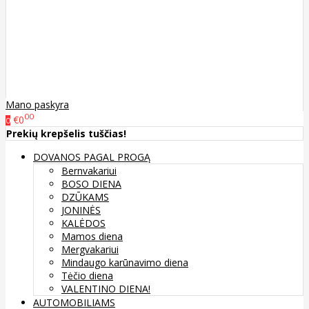
Mano paskyra
00
€0
0
Prekių krepšelis tuščias!
DOVANOS PAGAL PROGĄ
Bernvakariui
BOSO DIENA
DZŪKAMS
JONINĖS
KALĖDOS
Mamos diena
Mergvakariui
Mindaugo karūnavimo diena
Tėčio diena
VALENTINO DIENA!
AUTOMOBILIAMS