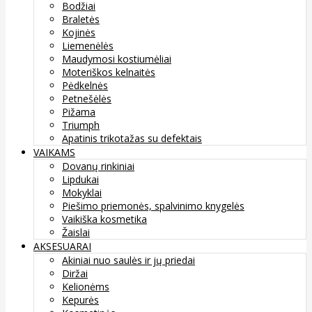
Bodžiai
Braletės
Kojinės
Liemenėlės
Maudymosi kostiumėliai
Moteriškos kelnaitės
Pėdkelnės
Petnešėlės
Pižama
Triumph
Apatinis trikotažas su defektais
VAIKAMS
Dovanų rinkiniai
Lipdukai
Mokyklai
Piešimo priemonės, spalvinimo knygelės
Vaikiška kosmetika
Žaislai
AKSESUARAI
Akiniai nuo saulės ir jų priedai
Diržai
Kelionėms
Kepurės