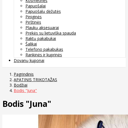
Kosmetinės
Papuošalai
Papuošalų dėžutės
Piniginės
Pirštinės
Plaukų aksesuarai
Prekės su lietuviška spauda
Raktų pakabukai
Šalikai
Telefono pakabukas
Rankinės ir kuprinės
Dovanų kuponai
Pagrindinis
APATINIS TRIKOTAŽAS
Bodžiai
Bodis "Juna"
Bodis "Juna"