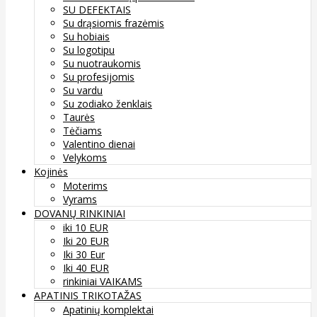
SU DEFEKTAIS
Su drąsiomis frazėmis
Su hobiais
Su logotipu
Su nuotraukomis
Su profesijomis
Su vardu
Su zodiako ženklais
Taurės
Tėčiams
Valentino dienai
Velykoms
Kojinės
Moterims
Vyrams
DOVANŲ RINKINIAI
iki 10 EUR
Iki 20 EUR
Iki 30 Eur
Iki 40 EUR
rinkiniai VAIKAMS
APATINIS TRIKOTAŽAS
Apatinių komplektai