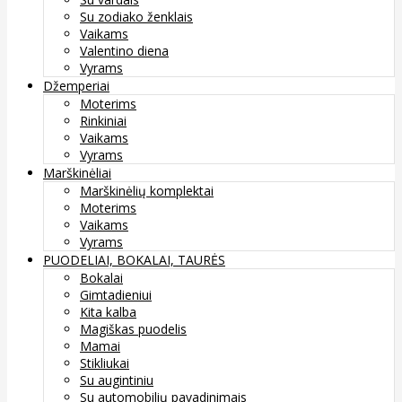
Su zodiako ženklais
Vaikams
Valentino diena
Vyrams
Džemperiai
Moterims
Rinkiniai
Vaikams
Vyrams
Marškinėliai
Marškinėlių komplektai
Moterims
Vaikams
Vyrams
PUODELIAI, BOKALAI, TAURĖS
Bokalai
Gimtadieniui
Kita kalba
Magiškas puodelis
Mamai
Stikliukai
Su augintiniu
Su automobilių pavadinimais