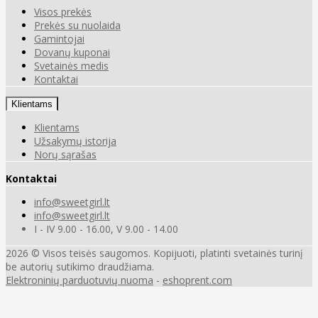
Visos prekės
Prekės su nuolaida
Gamintojai
Dovanų kuponai
Svetainės medis
Kontaktai
Klientams
Klientams
Užsakymų istorija
Norų sąrašas
Kontaktai
info@sweetgirl.lt
info@sweetgirl.lt
I - IV 9.00 - 16.00, V 9.00 - 14.00
2026 © Visos teisės saugomos. Kopijuoti, platinti svetainės turinį
be autorių sutikimo draudžiama.
Elektroninių parduotuvių nuoma
-
eshoprent.com