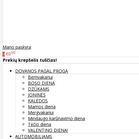
Mano paskyra
00
€0
0
Prekių krepšelis tuščias!
DOVANOS PAGAL PROGĄ
Bernvakariui
BOSO DIENA
DZŪKAMS
JONINĖS
KALĖDOS
Mamos diena
Mergvakariui
Mindaugo karūnavimo diena
Tėčio diena
VALENTINO DIENA!
AUTOMOBILIAMS