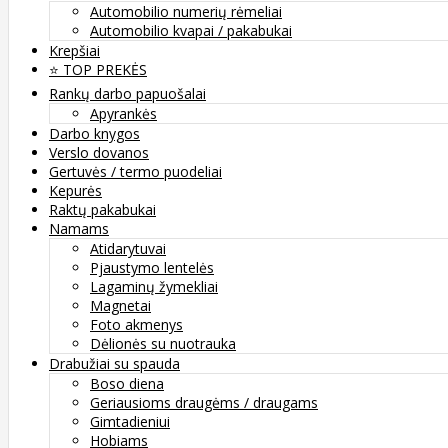
Automobilio numerių rėmeliai
Automobilio kvapai / pakabukai
Krepšiai
⭐️ TOP PREKĖS
Rankų darbo papuošalai
Apyrankės
Darbo knygos
Verslo dovanos
Gertuvės / termo puodeliai
Kepurės
Raktų pakabukai
Namams
Atidarytuvai
Pjaustymo lentelės
Lagaminų žymekliai
Magnetai
Foto akmenys
Dėlionės su nuotrauka
Drabužiai su spauda
Boso diena
Geriausioms draugėms / draugams
Gimtadieniui
Hobiams