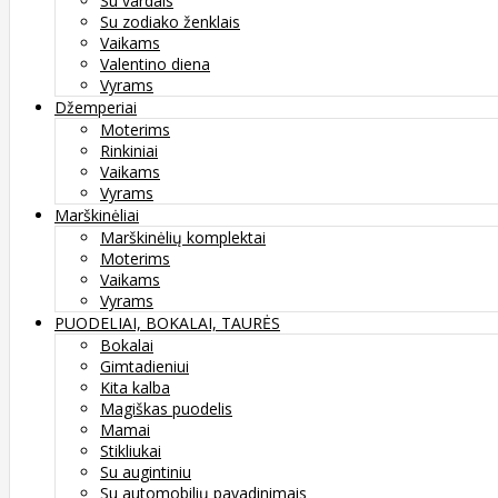
Su vardais
Su zodiako ženklais
Vaikams
Valentino diena
Vyrams
Džemperiai
Moterims
Rinkiniai
Vaikams
Vyrams
Marškinėliai
Marškinėlių komplektai
Moterims
Vaikams
Vyrams
PUODELIAI, BOKALAI, TAURĖS
Bokalai
Gimtadieniui
Kita kalba
Magiškas puodelis
Mamai
Stikliukai
Su augintiniu
Su automobilių pavadinimais