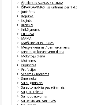
Išpaikintas SŪNUS / DUKRA
IŠPARDAVIMAS! Išsiuntimas per 1 d.d.
Joninėms
Kepurės
Kojinės
Krepšiai
Krikštynoms
LIETUVA
MAMAI
Marškinėliai POROMS
Mergvakariams / bernvakariams
Mindaugo karūnavimo diena
Mokytojų diena
Moterims
Prijuostės
Profesijos
Sesėms / broliams
Smėlinukai
Su augintiniais
Su automobilių pavadinimais
Su Jūsų tekstu
Su nuotraukomis
Su tekstu ant rankovės