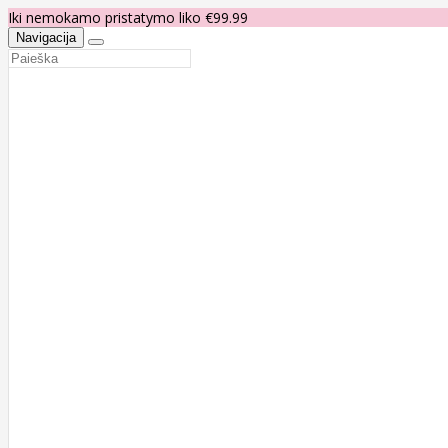
Iki nemokamo pristatymo liko €99.99
Navigacija