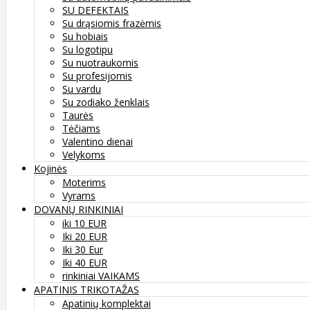
SU DEFEKTAIS
Su drąsiomis frazėmis
Su hobiais
Su logotipu
Su nuotraukomis
Su profesijomis
Su vardu
Su zodiako ženklais
Taurės
Tėčiams
Valentino dienai
Velykoms
Kojinės
Moterims
Vyrams
DOVANŲ RINKINIAI
iki 10 EUR
Iki 20 EUR
Iki 30 Eur
Iki 40 EUR
rinkiniai VAIKAMS
APATINIS TRIKOTAŽAS
Apatinių komplektai