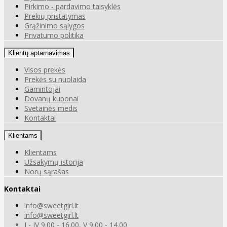
Pirkimo - pardavimo taisyklės
Prekių pristatymas
Grąžinimo sąlygos
Privatumo politika
Klientų aptarnavimas
Visos prekės
Prekės su nuolaida
Gamintojai
Dovanų kuponai
Svetainės medis
Kontaktai
Klientams
Klientams
Užsakymų istorija
Norų sąrašas
Kontaktai
info@sweetgirl.lt
info@sweetgirl.lt
I - IV 9.00 - 16.00, V 9.00 - 14.00