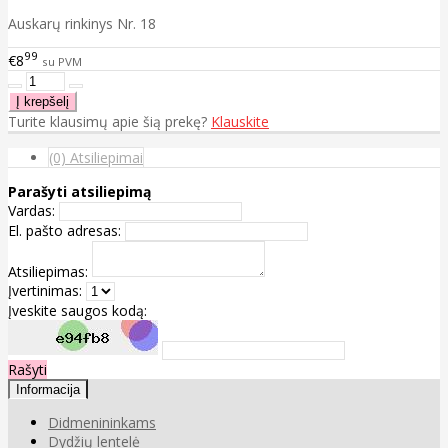
Auskarų rinkinys Nr. 18
99
€8
su PVM
Turite klausimų apie šią prekę?
Klauskite
(0) Atsiliepimai
Parašyti atsiliepimą
Vardas:
El. pašto adresas:
Atsiliepimas:
Įvertinimas:
Įveskite saugos kodą:
Rašyti
Informacija
Didmenininkams
Dydžių lentelė