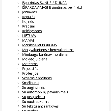
Išpaikintas SŪNUS / DUKRA
IŠPARDAVIMAS! Išsiuntimas per 1 d.d.
Joninėms
Kepurės
Kojinės
Krepšiai
Krikštynoms
LIETUVA
MAMAI
Marškinėliai POROMS
Mergvakariams / bernvakariams
Mindaugo karūnavimo diena
Mokytojų diena
Moterims
Prijuostės
Profesijos
Sesėms / broliams
Smėlinukai
Su augintiniais
Su automobilių pavadinimais
Su Jūsų tekstu
Su nuotraukomis
Su tekstu ant rankovės
Su vardais