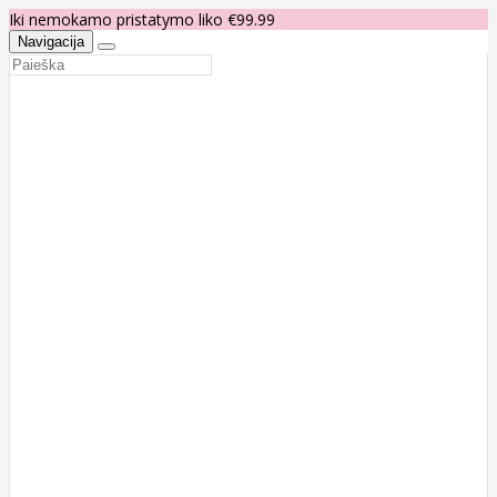
Iki nemokamo pristatymo liko €99.99
Navigacija