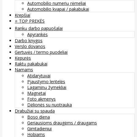
Automobilio numerių rėmeliai
Automobilio kvapai / pakabukai
Krepšiai
⭐️ TOP PREKĖS
Rankų darbo papuošalai
Apyrankės
Darbo knygos
Verslo dovanos
Gertuvės / termo puodeliai
Kepurės
Raktų pakabukai
Namams
Atidarytuvai
Pjaustymo lentelės
Lagaminų žymekliai
Magnetai
Foto akmenys
Dėlionės su nuotrauka
Drabužiai su spauda
Boso diena
Geriausioms draugėms / draugams
Gimtadieniui
Hobiams