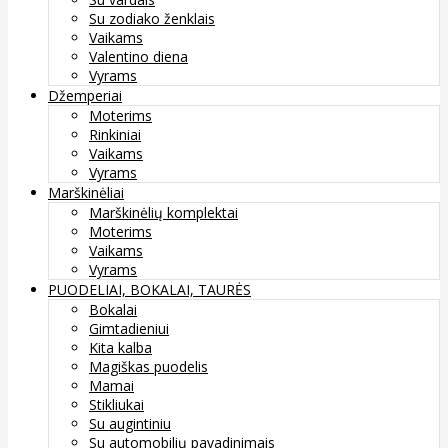
Su zodiako ženklais
Vaikams
Valentino diena
Vyrams
Džemperiai
Moterims
Rinkiniai
Vaikams
Vyrams
Marškinėliai
Marškinėlių komplektai
Moterims
Vaikams
Vyrams
PUODELIAI, BOKALAI, TAURĖS
Bokalai
Gimtadieniui
Kita kalba
Magiškas puodelis
Mamai
Stikliukai
Su augintiniu
Su automobilių pavadinimais