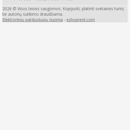
2026 © Visos teisės saugomos. Kopijuoti, platinti svetainės turinį
be autorių sutikimo draudžiama.
Elektroninių parduotuvių nuoma
-
eshoprent.com