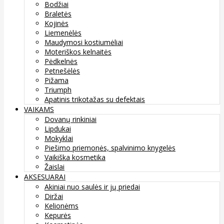
Bodžiai
Braletės
Kojinės
Liemenėlės
Maudymosi kostiumėliai
Moteriškos kelnaitės
Pėdkelnės
Petnešėlės
Pižama
Triumph
Apatinis trikotažas su defektais
VAIKAMS
Dovanų rinkiniai
Lipdukai
Mokyklai
Piešimo priemonės, spalvinimo knygelės
Vaikiška kosmetika
Žaislai
AKSESUARAI
Akiniai nuo saulės ir jų priedai
Diržai
Kelionėms
Kepurės