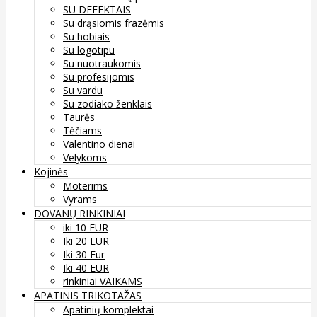
SU DEFEKTAIS
Su drąsiomis frazėmis
Su hobiais
Su logotipu
Su nuotraukomis
Su profesijomis
Su vardu
Su zodiako ženklais
Taurės
Tėčiams
Valentino dienai
Velykoms
Kojinės
Moterims
Vyrams
DOVANŲ RINKINIAI
iki 10 EUR
Iki 20 EUR
Iki 30 Eur
Iki 40 EUR
rinkiniai VAIKAMS
APATINIS TRIKOTAŽAS
Apatinių komplektai