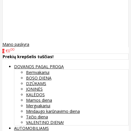
Mano paskyra
00
€0
0
Prekių krepšelis tuščias!
DOVANOS PAGAL PROGĄ
Bernvakariui
BOSO DIENA
DZŪKAMS
JONINĖS
KALĖDOS
Mamos diena
Mergvakariui
Mindaugo karūnavimo diena
Tėčio diena
VALENTINO DIENA!
AUTOMOBILIAMS