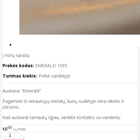
Į norų sąrašą
Prekės kodas:
EMERALD 1595
Turimas kiekis:
Prekė sandėlyje
Auskarai "Emerald"
Pagaminti iš netauriųjų metalų, kurių sudėtyje nėra nikelio ir
chromo.
Kad auskarai tarnautų ilgiau, venkite kontakto su vandeniu
00
€8
su PVM