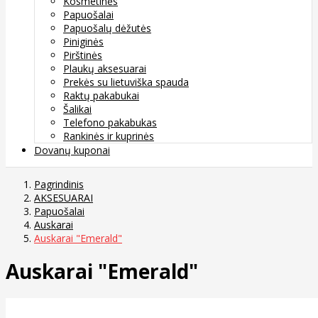
Kosmetinės
Papuošalai
Papuošalų dėžutės
Piniginės
Pirštinės
Plaukų aksesuarai
Prekės su lietuviška spauda
Raktų pakabukai
Šalikai
Telefono pakabukas
Rankinės ir kuprinės
Dovanų kuponai
Pagrindinis
AKSESUARAI
Papuošalai
Auskarai
Auskarai "Emerald"
Auskarai "Emerald"