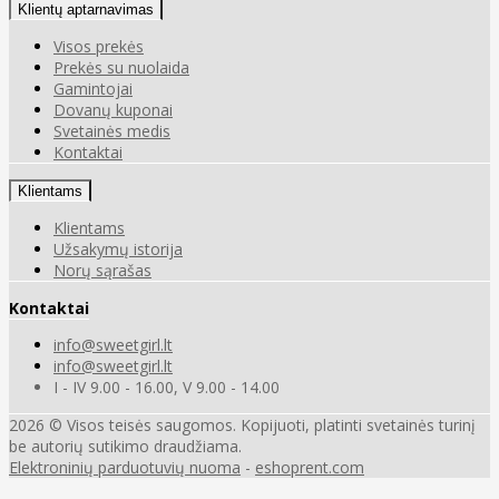
Klientų aptarnavimas
Visos prekės
Prekės su nuolaida
Gamintojai
Dovanų kuponai
Svetainės medis
Kontaktai
Klientams
Klientams
Užsakymų istorija
Norų sąrašas
Kontaktai
info@sweetgirl.lt
info@sweetgirl.lt
I - IV 9.00 - 16.00, V 9.00 - 14.00
2026 © Visos teisės saugomos. Kopijuoti, platinti svetainės turinį
be autorių sutikimo draudžiama.
Elektroninių parduotuvių nuoma
-
eshoprent.com