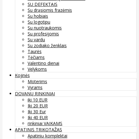
SU DEFEKTAIS
Su drąsiomis frazėmis
Su hobiais
Su logotipu
Su nuotraukomis
Su profesijomis
Su vardu
Su zodiako ženklais
Taurės
Tėčiams
Valentino dienai
Velykoms
Kojinės
Moterims
Vyrams
DOVANŲ RINKINIAI
iki 10 EUR
Iki 20 EUR
Iki 30 Eur
Iki 40 EUR
rinkiniai VAIKAMS
APATINIS TRIKOTAŽAS
Apatinių komplektai