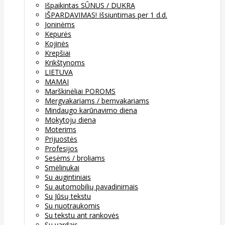
Išpaikintas SŪNUS / DUKRA
IŠPARDAVIMAS! Išsiuntimas per 1 d.d.
Joninėms
Kepurės
Kojinės
Krepšiai
Krikštynoms
LIETUVA
MAMAI
Marškinėliai POROMS
Mergvakariams / bernvakariams
Mindaugo karūnavimo diena
Mokytojų diena
Moterims
Prijuostės
Profesijos
Sesėms / broliams
Smėlinukai
Su augintiniais
Su automobilių pavadinimais
Su Jūsų tekstu
Su nuotraukomis
Su tekstu ant rankovės
Su vardais