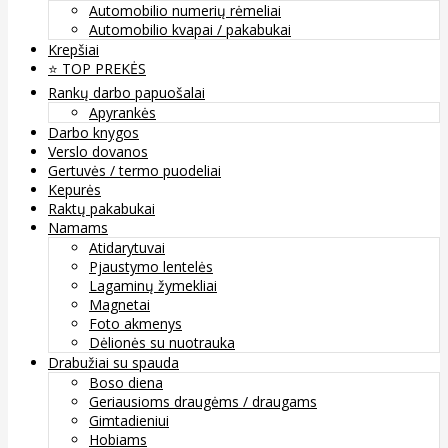
Automobilio numerių rėmeliai
Automobilio kvapai / pakabukai
Krepšiai
⭐️ TOP PREKĖS
Rankų darbo papuošalai
Apyrankės
Darbo knygos
Verslo dovanos
Gertuvės / termo puodeliai
Kepurės
Raktų pakabukai
Namams
Atidarytuvai
Pjaustymo lentelės
Lagaminų žymekliai
Magnetai
Foto akmenys
Dėlionės su nuotrauka
Drabužiai su spauda
Boso diena
Geriausioms draugėms / draugams
Gimtadieniui
Hobiams