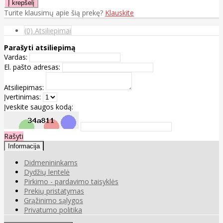
Turite klausimų apie šią prekę?
Klauskite
(0) Atsiliepimai
Parašyti atsiliepimą
Vardas:
El. pašto adresas:
Atsiliepimas:
Įvertinimas:
Įveskite saugos kodą:
Rašyti
Informacija
Didmenininkams
Dydžių lentelė
Pirkimo - pardavimo taisyklės
Prekių pristatymas
Grąžinimo sąlygos
Privatumo politika