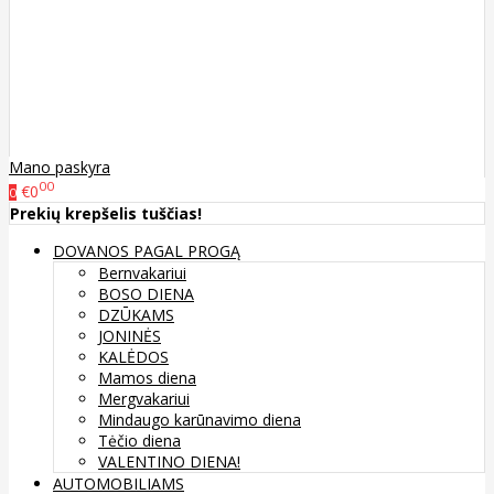
Mano paskyra
00
€0
0
Prekių krepšelis tuščias!
DOVANOS PAGAL PROGĄ
Bernvakariui
BOSO DIENA
DZŪKAMS
JONINĖS
KALĖDOS
Mamos diena
Mergvakariui
Mindaugo karūnavimo diena
Tėčio diena
VALENTINO DIENA!
AUTOMOBILIAMS