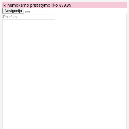
Iki nemokamo pristatymo liko €99.99
Navigacija