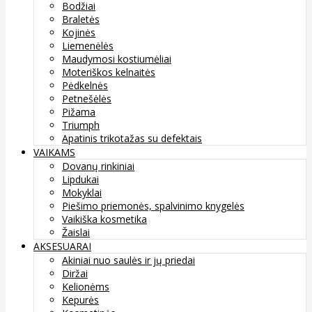
Bodžiai
Braletės
Kojinės
Liemenėlės
Maudymosi kostiumėliai
Moteriškos kelnaitės
Pėdkelnės
Petnešėlės
Pižama
Triumph
Apatinis trikotažas su defektais
VAIKAMS
Dovanų rinkiniai
Lipdukai
Mokyklai
Piešimo priemonės, spalvinimo knygelės
Vaikiška kosmetika
Žaislai
AKSESUARAI
Akiniai nuo saulės ir jų priedai
Diržai
Kelionėms
Kepurės