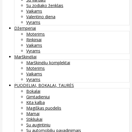
Su zodiako ženklais
Vaikams
Valentino diena
Vyrams
Džemperiai
Moterims
Rinkiniai
Vaikams
Vyrams
Marškinėliai
Marškinėlių komplektai
Moterims
Vaikams
Vyrams
PUODELIAI, BOKALAI, TAURĖS
Bokalai
Gimtadieniui
Kita kalba
Magiškas puodelis
Mamai
Stikliukai
Su augintiniu
Su automobilių pavadinimais