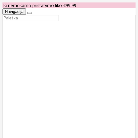
Iki nemokamo pristatymo liko €99.99
Navigacija