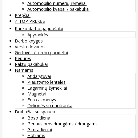
Automobilio numerių rėmeliai
Automobilio kvapai / pakabukai
Krepšiai
⭐️ TOP PREKĖS
Rankų darbo papuošalai
Apyrankės
Darbo knygos
Verslo dovanos
Gertuvės / termo puodeliai
Kepurės
Raktų pakabukai
Namams
Atidarytuvai
Pjaustymo lentelės
Lagaminų žymekliai
Magnetai
Foto akmenys
Dėlionės su nuotrauka
Drabužiai su spauda
Boso diena
Geriausioms draugėms / draugams
Gimtadieniui
Hobiams