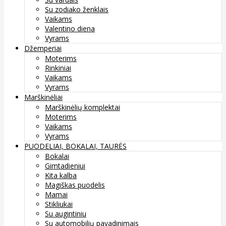
Su zodiako ženklais
Vaikams
Valentino diena
Vyrams
Džemperiai
Moterims
Rinkiniai
Vaikams
Vyrams
Marškinėliai
Marškinėlių komplektai
Moterims
Vaikams
Vyrams
PUODELIAI, BOKALAI, TAURĖS
Bokalai
Gimtadieniui
Kita kalba
Magiškas puodelis
Mamai
Stikliukai
Su augintiniu
Su automobilių pavadinimais