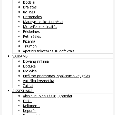
Bodžiai
Braletės
Kojinės
Liemenėlės
Maudymosi kostiumėliai
Moteriškos kelnaitės
Pėdkelnės
Petnešėlės
Pižama
Triumph
Apatinis trikotažas su defektais
VAIKAMS
Dovanų rinkiniai
Lipdukai
Mokyklai
Piešimo priemonės, spalvinimo knygelės
Vaikiška kosmetika
Žaislai
AKSESUARAI
Akiniai nuo saulės ir jų priedai
Diržai
Kelionėms
Kepurės