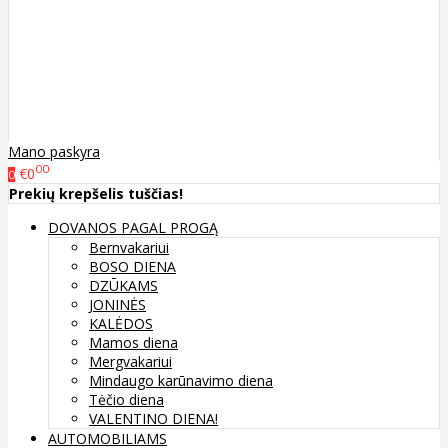
Mano paskyra
00
€0
0
Prekių krepšelis tuščias!
DOVANOS PAGAL PROGĄ
Bernvakariui
BOSO DIENA
DZŪKAMS
JONINĖS
KALĖDOS
Mamos diena
Mergvakariui
Mindaugo karūnavimo diena
Tėčio diena
VALENTINO DIENA!
AUTOMOBILIAMS