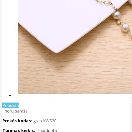
Populiari
Į norų sąrašą
Prekės kodas:
gran KWS20
Turimas kiekis:
Išparduota