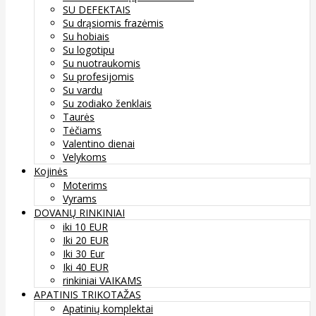
SU DEFEKTAIS
Su drąsiomis frazėmis
Su hobiais
Su logotipu
Su nuotraukomis
Su profesijomis
Su vardu
Su zodiako ženklais
Taurės
Tėčiams
Valentino dienai
Velykoms
Kojinės
Moterims
Vyrams
DOVANŲ RINKINIAI
iki 10 EUR
Iki 20 EUR
Iki 30 Eur
Iki 40 EUR
rinkiniai VAIKAMS
APATINIS TRIKOTAŽAS
Apatinių komplektai