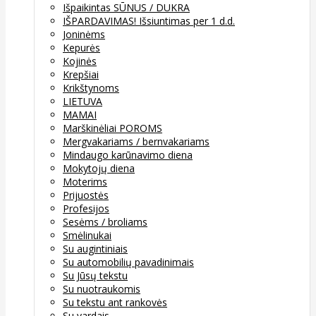
Išpaikintas SŪNUS / DUKRA
IŠPARDAVIMAS! Išsiuntimas per 1 d.d.
Joninėms
Kepurės
Kojinės
Krepšiai
Krikštynoms
LIETUVA
MAMAI
Marškinėliai POROMS
Mergvakariams / bernvakariams
Mindaugo karūnavimo diena
Mokytojų diena
Moterims
Prijuostės
Profesijos
Sesėms / broliams
Smėlinukai
Su augintiniais
Su automobilių pavadinimais
Su Jūsų tekstu
Su nuotraukomis
Su tekstu ant rankovės
Su vardais