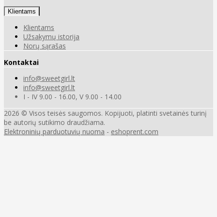
Klientams
Klientams
Užsakymų istorija
Norų sąrašas
Kontaktai
info@sweetgirl.lt
info@sweetgirl.lt
I - IV 9.00 - 16.00, V 9.00 - 14.00
2026 © Visos teisės saugomos. Kopijuoti, platinti svetainės turinį
be autorių sutikimo draudžiama.
Elektroninių parduotuvių nuoma
-
eshoprent.com