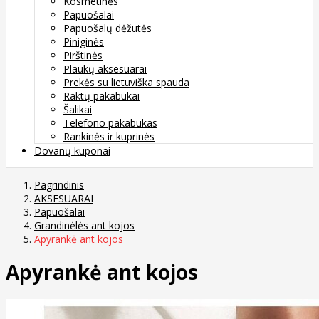
Kosmetinės
Papuošalai
Papuošalų dėžutės
Piniginės
Pirštinės
Plaukų aksesuarai
Prekės su lietuviška spauda
Raktų pakabukai
Šalikai
Telefono pakabukas
Rankinės ir kuprinės
Dovanų kuponai
Pagrindinis
AKSESUARAI
Papuošalai
Grandinėlės ant kojos
Apyrankė ant kojos
Apyrankė ant kojos