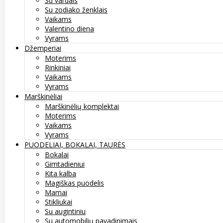
Su vardais
Su zodiako ženklais
Vaikams
Valentino diena
Vyrams
Džemperiai
Moterims
Rinkiniai
Vaikams
Vyrams
Marškinėliai
Marškinėlių komplektai
Moterims
Vaikams
Vyrams
PUODELIAI, BOKALAI, TAURĖS
Bokalai
Gimtadieniui
Kita kalba
Magiškas puodelis
Mamai
Stikliukai
Su augintiniu
Su automobilių pavadinimais