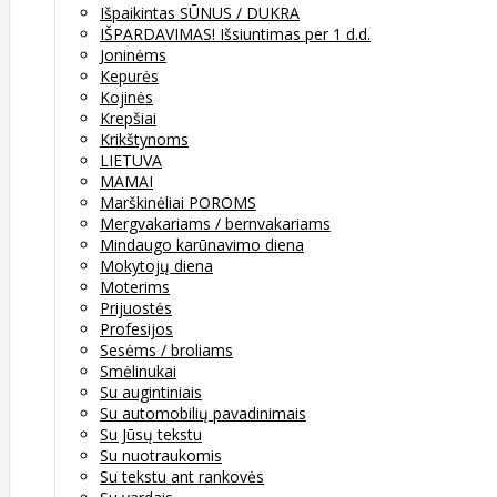
Išpaikintas SŪNUS / DUKRA
IŠPARDAVIMAS! Išsiuntimas per 1 d.d.
Joninėms
Kepurės
Kojinės
Krepšiai
Krikštynoms
LIETUVA
MAMAI
Marškinėliai POROMS
Mergvakariams / bernvakariams
Mindaugo karūnavimo diena
Mokytojų diena
Moterims
Prijuostės
Profesijos
Sesėms / broliams
Smėlinukai
Su augintiniais
Su automobilių pavadinimais
Su Jūsų tekstu
Su nuotraukomis
Su tekstu ant rankovės