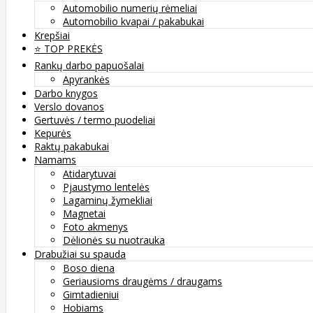
Automobilio numerių rėmeliai
Automobilio kvapai / pakabukai
Krepšiai
⭐️ TOP PREKĖS
Rankų darbo papuošalai
Apyrankės
Darbo knygos
Verslo dovanos
Gertuvės / termo puodeliai
Kepurės
Raktų pakabukai
Namams
Atidarytuvai
Pjaustymo lentelės
Lagaminų žymekliai
Magnetai
Foto akmenys
Dėlionės su nuotrauka
Drabužiai su spauda
Boso diena
Geriausioms draugėms / draugams
Gimtadieniui
Hobiams