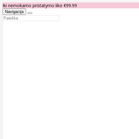
Iki nemokamo pristatymo liko €99.99
Navigacija