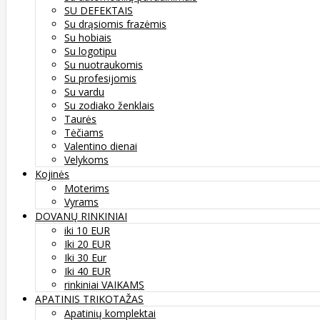
SU DEFEKTAIS
Su drąsiomis frazėmis
Su hobiais
Su logotipu
Su nuotraukomis
Su profesijomis
Su vardu
Su zodiako ženklais
Taurės
Tėčiams
Valentino dienai
Velykoms
Kojinės
Moterims
Vyrams
DOVANŲ RINKINIAI
iki 10 EUR
Iki 20 EUR
Iki 30 Eur
Iki 40 EUR
rinkiniai VAIKAMS
APATINIS TRIKOTAŽAS
Apatinių komplektai