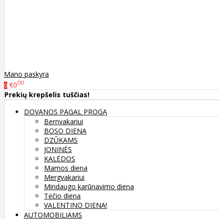
Mano paskyra
00
€0
0
Prekių krepšelis tuščias!
DOVANOS PAGAL PROGĄ
Bernvakariui
BOSO DIENA
DZŪKAMS
JONINĖS
KALĖDOS
Mamos diena
Mergvakariui
Mindaugo karūnavimo diena
Tėčio diena
VALENTINO DIENA!
AUTOMOBILIAMS