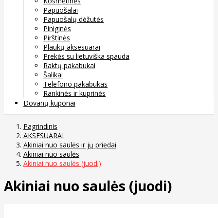
Kosmetinės
Papuošalai
Papuošalų dėžutės
Piniginės
Pirštinės
Plaukų aksesuarai
Prekės su lietuviška spauda
Raktų pakabukai
Šalikai
Telefono pakabukas
Rankinės ir kuprinės
Dovanų kuponai
Pagrindinis
AKSESUARAI
Akiniai nuo saulės ir jų priedai
Akiniai nuo saulės
Akiniai nuo saulės (juodi)
Akiniai nuo saulės (juodi)