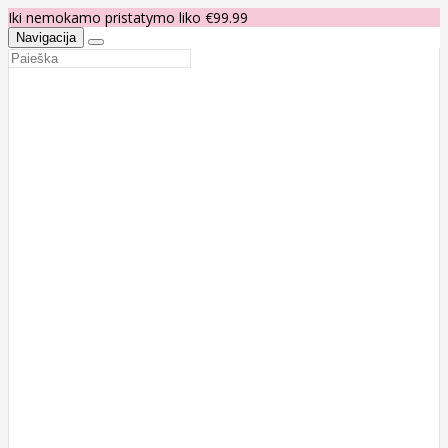
Iki nemokamo pristatymo liko €99.99
Navigacija