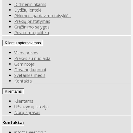
Didmenininkams
Dydžių lentelė
Pirkimo - pardavimo taisyklės
Prekių pristatymas
Grąžinimo sąlygos
Privatumo politika
Klientų aptarnavimas
Visos prekės
Prekės su nuolaida
Gamintojai
Dovanų kuponai
Svetainės medis
Kontaktai
Klientams
Klientams
Užsakymų istorija
Norų sąrašas
Kontaktai
info@sweetgirl.lt