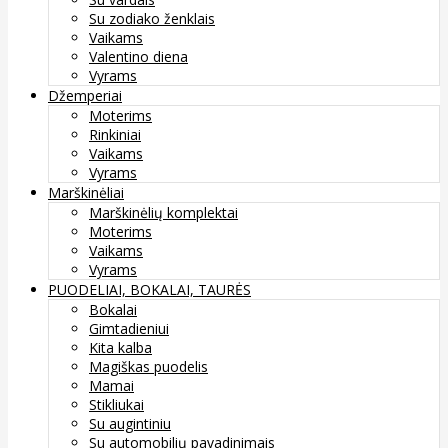
Su zodiako ženklais
Vaikams
Valentino diena
Vyrams
Džemperiai
Moterims
Rinkiniai
Vaikams
Vyrams
Marškinėliai
Marškinėlių komplektai
Moterims
Vaikams
Vyrams
PUODELIAI, BOKALAI, TAURĖS
Bokalai
Gimtadieniui
Kita kalba
Magiškas puodelis
Mamai
Stikliukai
Su augintiniu
Su automobilių pavadinimais