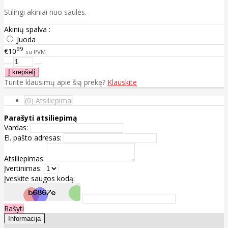
Stilingi akiniai nuo saulės.
Akinių spalva :
Juoda
99
€10
su PVM
Turite klausimų apie šią prekę?
Klauskite
(0) Atsiliepimai
Parašyti atsiliepimą
Vardas:
El. pašto adresas:
Atsiliepimas:
Įvertinimas:
Įveskite saugos kodą:
Rašyti
Informacija