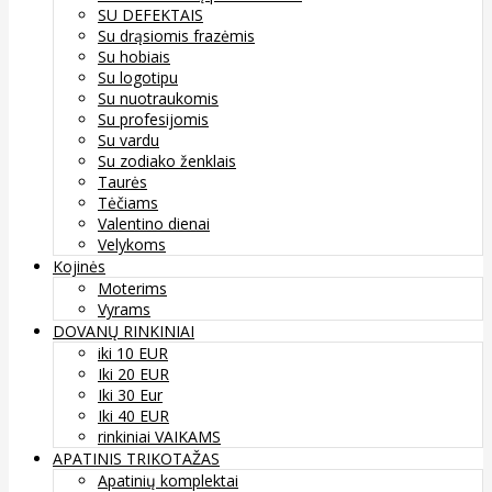
SU DEFEKTAIS
Su drąsiomis frazėmis
Su hobiais
Su logotipu
Su nuotraukomis
Su profesijomis
Su vardu
Su zodiako ženklais
Taurės
Tėčiams
Valentino dienai
Velykoms
Kojinės
Moterims
Vyrams
DOVANŲ RINKINIAI
iki 10 EUR
Iki 20 EUR
Iki 30 Eur
Iki 40 EUR
rinkiniai VAIKAMS
APATINIS TRIKOTAŽAS
Apatinių komplektai