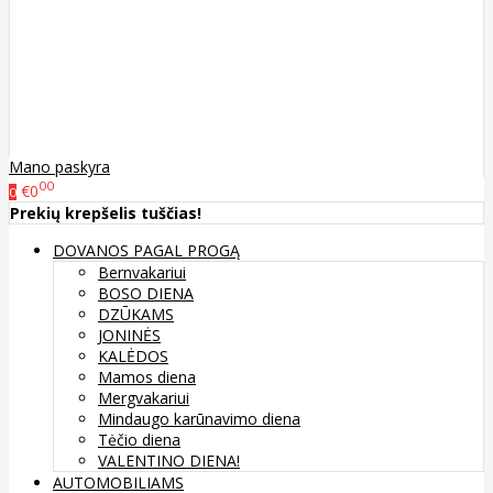
Mano paskyra
00
€0
0
Prekių krepšelis tuščias!
DOVANOS PAGAL PROGĄ
Bernvakariui
BOSO DIENA
DZŪKAMS
JONINĖS
KALĖDOS
Mamos diena
Mergvakariui
Mindaugo karūnavimo diena
Tėčio diena
VALENTINO DIENA!
AUTOMOBILIAMS