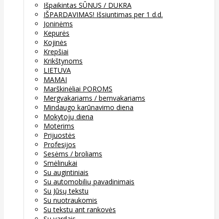
Išpaikintas SŪNUS / DUKRA
IŠPARDAVIMAS! Išsiuntimas per 1 d.d.
Joninėms
Kepurės
Kojinės
Krepšiai
Krikštynoms
LIETUVA
MAMAI
Marškinėliai POROMS
Mergvakariams / bernvakariams
Mindaugo karūnavimo diena
Mokytojų diena
Moterims
Prijuostės
Profesijos
Sesėms / broliams
Smėlinukai
Su augintiniais
Su automobilių pavadinimais
Su Jūsų tekstu
Su nuotraukomis
Su tekstu ant rankovės
Su vardais