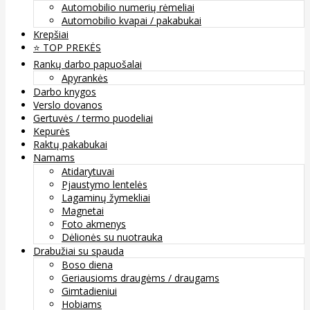
Automobilio numerių rėmeliai
Automobilio kvapai / pakabukai
Krepšiai
⭐️ TOP PREKĖS
Rankų darbo papuošalai
Apyrankės
Darbo knygos
Verslo dovanos
Gertuvės / termo puodeliai
Kepurės
Raktų pakabukai
Namams
Atidarytuvai
Pjaustymo lentelės
Lagaminų žymekliai
Magnetai
Foto akmenys
Dėlionės su nuotrauka
Drabužiai su spauda
Boso diena
Geriausioms draugėms / draugams
Gimtadieniui
Hobiams