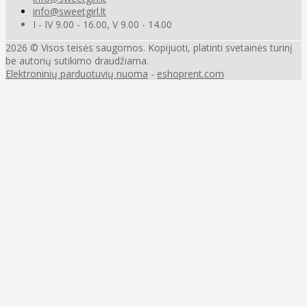
info@sweetgirl.lt
I - IV 9.00 - 16.00, V 9.00 - 14.00
2026 © Visos teisės saugomos. Kopijuoti, platinti svetainės turinį
be autorių sutikimo draudžiama.
Elektroninių parduotuvių nuoma
-
eshoprent.com