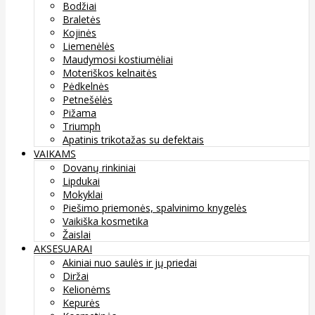
Bodžiai
Braletės
Kojinės
Liemenėlės
Maudymosi kostiumėliai
Moteriškos kelnaitės
Pėdkelnės
Petnešėlės
Pižama
Triumph
Apatinis trikotažas su defektais
VAIKAMS
Dovanų rinkiniai
Lipdukai
Mokyklai
Piešimo priemonės, spalvinimo knygelės
Vaikiška kosmetika
Žaislai
AKSESUARAI
Akiniai nuo saulės ir jų priedai
Diržai
Kelionėms
Kepurės