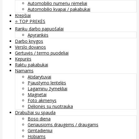
Automobilio numerių rėmeliai
Automobilio kvapai / pakabukai
Krepšiai
⭐️ TOP PREKĖS
Rankų darbo papuošalai
Apyrankės
Darbo knygos
Verslo dovanos
Gertuvės / termo puodeliai
Kepurės
Raktų pakabukai
Namams
Atidarytuvai
Pjaustymo lentelės
Lagaminų žymekliai
Magnetai
Foto akmenys
Dėlionės su nuotrauka
Drabužiai su spauda
Boso diena
Geriausioms draugėms / draugams
Gimtadieniui
Hobiams