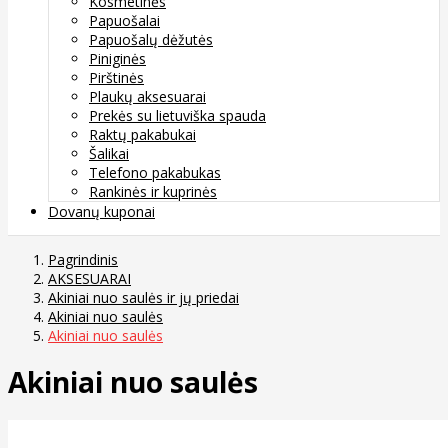
Kosmetinės
Papuošalai
Papuošalų dėžutės
Piniginės
Pirštinės
Plaukų aksesuarai
Prekės su lietuviška spauda
Raktų pakabukai
Šalikai
Telefono pakabukas
Rankinės ir kuprinės
Dovanų kuponai
Pagrindinis
AKSESUARAI
Akiniai nuo saulės ir jų priedai
Akiniai nuo saulės
Akiniai nuo saulės
Akiniai nuo saulės