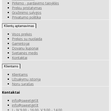
Pirkimo - pardavimo taisyklės
Prekių pristatymas
Grąžinimo sąlygos
Privatumo politika
Klientų aptarnavimas
Visos prekės
Prekės su nuolaida
Gamintojai
Dovanų kuponai
Svetainės medis
Kontaktai
Klientams
Klientams
Užsakymų istorija
Norų sąrašas
Kontaktai
info@sweetgirl.lt
info@sweetgirl.lt
I - IV 9.00 - 16.00, V 9.00 - 14.00