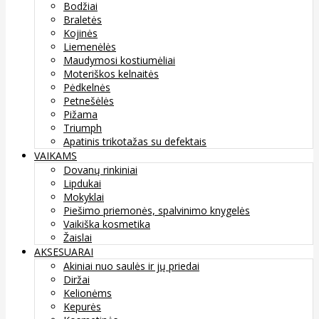
Bodžiai
Braletės
Kojinės
Liemenėlės
Maudymosi kostiumėliai
Moteriškos kelnaitės
Pėdkelnės
Petnešėlės
Pižama
Triumph
Apatinis trikotažas su defektais
VAIKAMS
Dovanų rinkiniai
Lipdukai
Mokyklai
Piešimo priemonės, spalvinimo knygelės
Vaikiška kosmetika
Žaislai
AKSESUARAI
Akiniai nuo saulės ir jų priedai
Diržai
Kelionėms
Kepurės