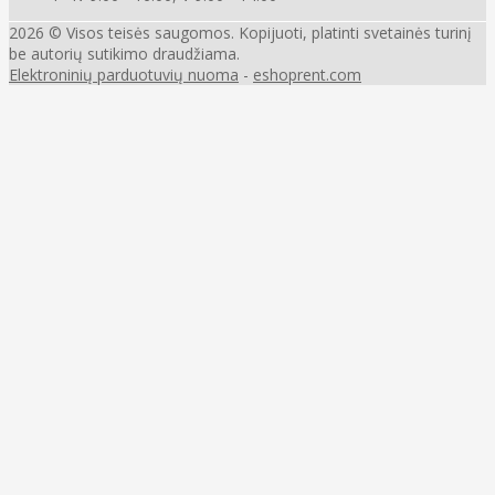
2026 © Visos teisės saugomos. Kopijuoti, platinti svetainės turinį
be autorių sutikimo draudžiama.
Elektroninių parduotuvių nuoma
-
eshoprent.com