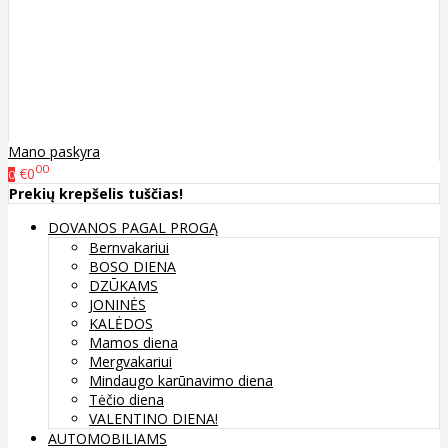
Mano paskyra
00
€0
0
Prekių krepšelis tuščias!
DOVANOS PAGAL PROGĄ
Bernvakariui
BOSO DIENA
DZŪKAMS
JONINĖS
KALĖDOS
Mamos diena
Mergvakariui
Mindaugo karūnavimo diena
Tėčio diena
VALENTINO DIENA!
AUTOMOBILIAMS