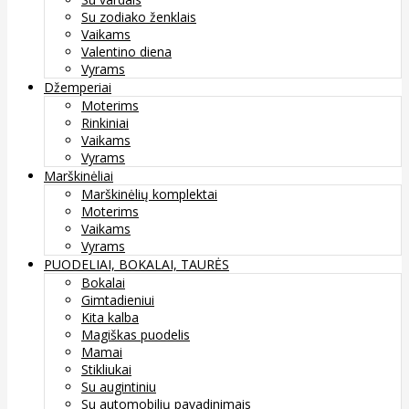
Su zodiako ženklais
Vaikams
Valentino diena
Vyrams
Džemperiai
Moterims
Rinkiniai
Vaikams
Vyrams
Marškinėliai
Marškinėlių komplektai
Moterims
Vaikams
Vyrams
PUODELIAI, BOKALAI, TAURĖS
Bokalai
Gimtadieniui
Kita kalba
Magiškas puodelis
Mamai
Stikliukai
Su augintiniu
Su automobilių pavadinimais