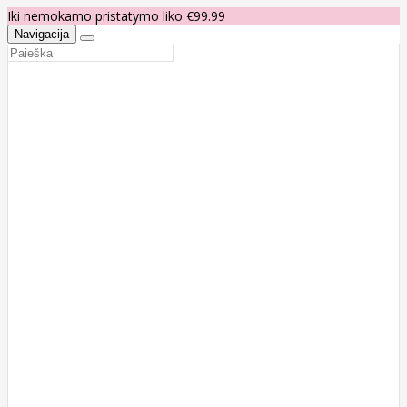
Iki nemokamo pristatymo liko €99.99
Navigacija