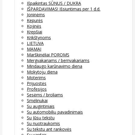
Išpaikintas SŪNUS / DUKRA
IŠPARDAVIMAS! Išsiuntimas per 1 d.d.
Joninėms
Kepurės
Kojinės
Krepšiai
Krikštynoms
LIETUVA
MAMAI
Marškinėliai POROMS
Mergvakariams / bernvakariams
Mindaugo karūnavimo diena
Mokytojų diena
Moterims
Prijuostės
Profesijos
Sesėms / broliams
Smėlinukai
Su augintiniais
Su automobilių pavadinimais
Su Jūsų tekstu
Su nuotraukomis
Su tekstu ant rankovės
Su vardais