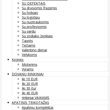
SU DEFEKTAIS
Su drąsiomis frazėmis
Su hobiais
Su logotipu
Su nuotraukomis
Su profesijomis
Su vardu
Su zodiako ženklais
Taurės
Tėčiams
Valentino dienai
Velykoms
Kojinės
Moterims
Vyrams
DOVANŲ RINKINIAI
iki 10 EUR
Iki 20 EUR
Iki 30 Eur
Iki 40 EUR
rinkiniai VAIKAMS
APATINIS TRIKOTAŽAS
Apatinių komplektai