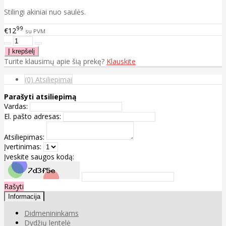
Stilingi akiniai nuo saulės.
99
€12
su PVM
Turite klausimų apie šią prekę?
Klauskite
(0) Atsiliepimai
Parašyti atsiliepimą
Vardas:
El. pašto adresas:
Atsiliepimas:
Įvertinimas:
Įveskite saugos kodą:
Rašyti
Informacija
Didmenininkams
Dydžių lentelė