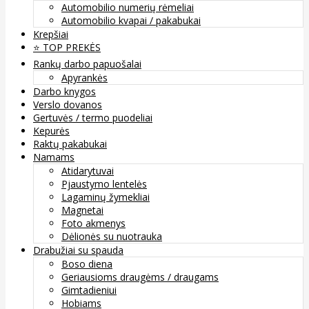
Automobilio numerių rėmeliai
Automobilio kvapai / pakabukai
Krepšiai
⭐️ TOP PREKĖS
Rankų darbo papuošalai
Apyrankės
Darbo knygos
Verslo dovanos
Gertuvės / termo puodeliai
Kepurės
Raktų pakabukai
Namams
Atidarytuvai
Pjaustymo lentelės
Lagaminų žymekliai
Magnetai
Foto akmenys
Dėlionės su nuotrauka
Drabužiai su spauda
Boso diena
Geriausioms draugėms / draugams
Gimtadieniui
Hobiams