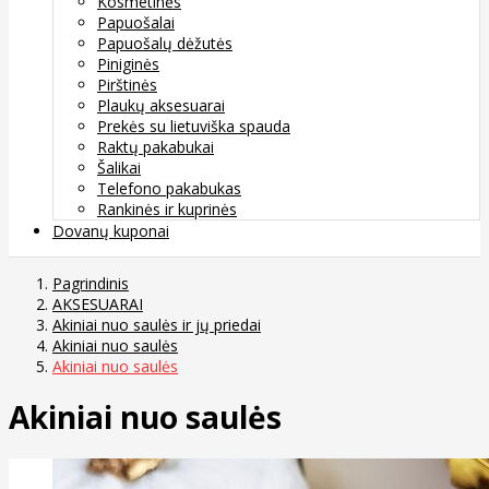
Kosmetinės
Papuošalai
Papuošalų dėžutės
Piniginės
Pirštinės
Plaukų aksesuarai
Prekės su lietuviška spauda
Raktų pakabukai
Šalikai
Telefono pakabukas
Rankinės ir kuprinės
Dovanų kuponai
Pagrindinis
AKSESUARAI
Akiniai nuo saulės ir jų priedai
Akiniai nuo saulės
Akiniai nuo saulės
Akiniai nuo saulės