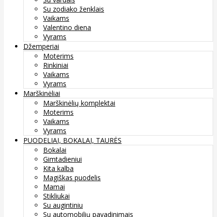
Su zodiako ženklais
Vaikams
Valentino diena
Vyrams
Džemperiai
Moterims
Rinkiniai
Vaikams
Vyrams
Marškinėliai
Marškinėlių komplektai
Moterims
Vaikams
Vyrams
PUODELIAI, BOKALAI, TAURĖS
Bokalai
Gimtadieniui
Kita kalba
Magiškas puodelis
Mamai
Stikliukai
Su augintiniu
Su automobilių pavadinimais