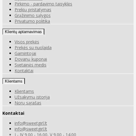
Pirkimo - pardavimo taisyklės
Prekių pristatymas
Grąžinimo sąlygos
Privatumo politika
Klientų aptarnavimas
Visos prekės
Prekės su nuolaida
Gamintojai
Dovanų kuponai
Svetainės medis
Kontaktai
Klientams
Klientams
Užsakymų istorija
Norų sąrašas
Kontaktai
info@sweetgirl.lt
info@sweetgirl.lt
I - IV 9.00 - 16.00, V 9.00 - 14.00