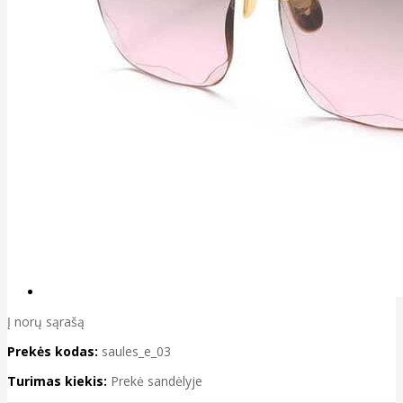
Į norų sąrašą
Prekės kodas:
saules_e_03
Turimas kiekis:
Prekė sandėlyje