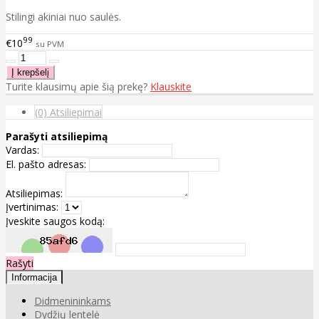
Stilingi akiniai nuo saulės.
99
€10
su PVM
Turite klausimų apie šią prekę?
Klauskite
(0) Atsiliepimai
Parašyti atsiliepimą
Vardas:
El. pašto adresas:
Atsiliepimas:
Įvertinimas:
Įveskite saugos kodą:
Rašyti
Informacija
Didmenininkams
Dydžių lentelė