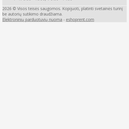
2026 © Visos teisės saugomos. Kopijuoti, platinti svetainės turinį
be autorių sutikimo draudžiama.
Elektroninių parduotuvių nuoma
-
eshoprent.com