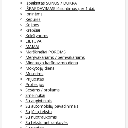
Išpaikintas SŪNUS / DUKRA
IŠPARDAVIMAS! Išsiuntimas per 1 d.d.
Joninėms
Kepurės
Kojinės
Krepšiai
Krikštynoms
LIETUVA
MAMAI
Marškinėliai POROMS
Mergvakariams / bernvakariams
Mindaugo karūnavimo diena
Mokytojų diena
Moterims
Prijuostės
Profesijos
Sesėms / broliams
Smėlinukai
Su augintiniais
Su automobilių pavadinimais
Su Jūsų tekstu
Su nuotraukomis
Su tekstu ant rankovės
Su vardais