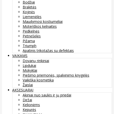
Bodžiai
Braletės
Kojinės
Liemenėlės
Maudymosi kostiumėliai
Moteriškos kelnaitės
Pėdkelnės
Petnešėlės
Pižama
Triumph
Apatinis trikotažas su defektais
VAIKAMS
Dovanų rinkiniai
Lipdukai
Mokyklai
Piešimo priemonės, spalvinimo knygelės
Vaikiška kosmetika
Žaislai
AKSESUARAI
Akiniai nuo saulės ir jų priedai
Diržai
Kelionėms
Kepurės