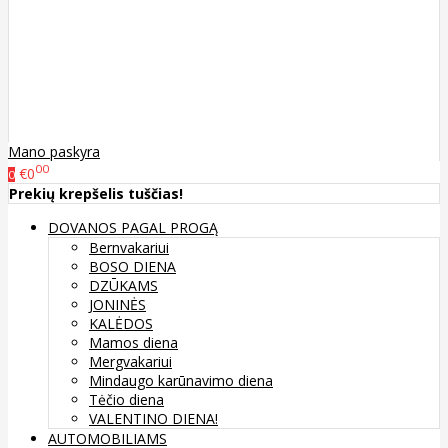
Mano paskyra
00
€0
0
Prekių krepšelis tuščias!
DOVANOS PAGAL PROGĄ
Bernvakariui
BOSO DIENA
DZŪKAMS
JONINĖS
KALĖDOS
Mamos diena
Mergvakariui
Mindaugo karūnavimo diena
Tėčio diena
VALENTINO DIENA!
AUTOMOBILIAMS