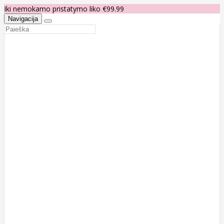
Iki nemokamo pristatymo liko €99.99
Navigacija