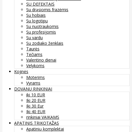
SU DEFEKTAIS
Su drąsiomis frazėmis
Su hobiais
Su logotipu
Su nuotraukomis
Su profesijomis
Su vardu
Su zodiako ženklais
Taurės
Tėčiams
Valentino dienai
Velykoms
Kojinės
Moterims
Vyrams
DOVANŲ RINKINIAI
iki 10 EUR
Iki 20 EUR
Iki 30 Eur
Iki 40 EUR
rinkiniai VAIKAMS
APATINIS TRIKOTAŽAS
Apatinių komplektai