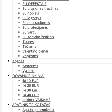
SU DEFEKTAIS
Su drąsiomis frazėmis
Su hobiais
Su logotipu
Su nuotraukomis
Su profesijomis
Su vardu
Su zodiako ženklais
Taurės
Tėčiams
Valentino dienai
Velykoms
Kojinės
Moterims
Vyrams
DOVANŲ RINKINIAI
iki 10 EUR
Iki 20 EUR
Iki 30 Eur
Iki 40 EUR
rinkiniai VAIKAMS
APATINIS TRIKOTAŽAS
Apatinių komplektai