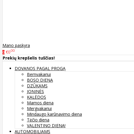
Mano paskyra
00
€0
0
Prekių krepšelis tuščias!
DOVANOS PAGAL PROGĄ
Bernvakariui
BOSO DIENA
DZŪKAMS
JONINĖS
KALĖDOS
Mamos diena
Mergvakariui
Mindaugo karūnavimo diena
Tėčio diena
VALENTINO DIENA!
AUTOMOBILIAMS