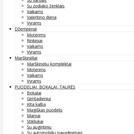
Su vardais
Su zodiako ženklais
Vaikams
Valentino diena
Vyrams
Džemperiai
Moterims
Rinkiniai
Vaikams
Vyrams
Marškinėliai
Marškinėlių komplektai
Moterims
Vaikams
Vyrams
PUODELIAI, BOKALAI, TAURĖS
Bokalai
Gimtadieniui
Kita kalba
Magiškas puodelis
Mamai
Stikliukai
Su augintiniu
Su automobilių pavadinimais