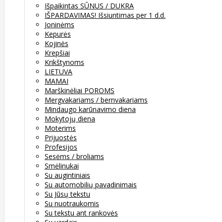
Išpaikintas SŪNUS / DUKRA
IŠPARDAVIMAS! Išsiuntimas per 1 d.d.
Joninėms
Kepurės
Kojinės
Krepšiai
Krikštynoms
LIETUVA
MAMAI
Marškinėliai POROMS
Mergvakariams / bernvakariams
Mindaugo karūnavimo diena
Mokytojų diena
Moterims
Prijuostės
Profesijos
Sesėms / broliams
Smėlinukai
Su augintiniais
Su automobilių pavadinimais
Su Jūsų tekstu
Su nuotraukomis
Su tekstu ant rankovės