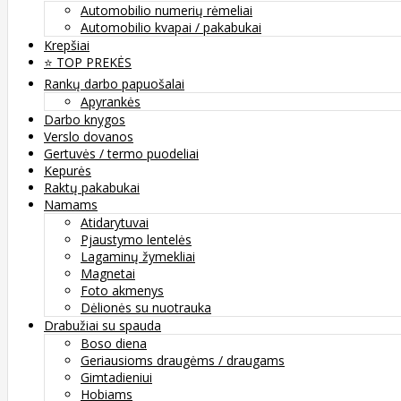
Automobilio numerių rėmeliai
Automobilio kvapai / pakabukai
Krepšiai
⭐️ TOP PREKĖS
Rankų darbo papuošalai
Apyrankės
Darbo knygos
Verslo dovanos
Gertuvės / termo puodeliai
Kepurės
Raktų pakabukai
Namams
Atidarytuvai
Pjaustymo lentelės
Lagaminų žymekliai
Magnetai
Foto akmenys
Dėlionės su nuotrauka
Drabužiai su spauda
Boso diena
Geriausioms draugėms / draugams
Gimtadieniui
Hobiams