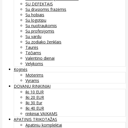
SU DEFEKTAIS
Su drąsiomis frazėmis
Su hobiais
Su logotipu
Su nuotraukomis
Su profesijomis
Su vardu
Su zodiako ženklais
Taurės
Tėčiams
Valentino dienai
Velykoms
Kojinės
Moterims
Vyrams
DOVANŲ RINKINIAI
iki 10 EUR
Iki 20 EUR
Iki 30 Eur
Iki 40 EUR
rinkiniai VAIKAMS
APATINIS TRIKOTAŽAS
Apatinių komplektai