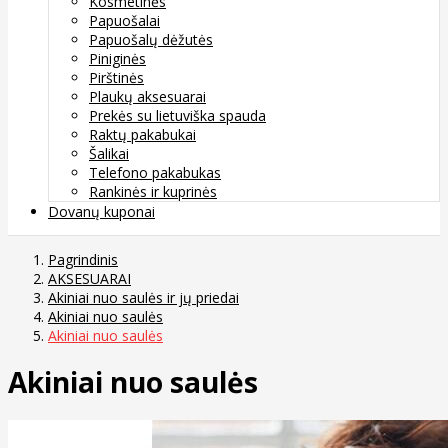
Kosmetinės
Papuošalai
Papuošalų dėžutės
Piniginės
Pirštinės
Plaukų aksesuarai
Prekės su lietuviška spauda
Raktų pakabukai
Šalikai
Telefono pakabukas
Rankinės ir kuprinės
Dovanų kuponai
Pagrindinis
AKSESUARAI
Akiniai nuo saulės ir jų priedai
Akiniai nuo saulės
Akiniai nuo saulės
Akiniai nuo saulės