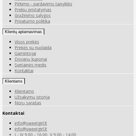
Pirkimo - pardavimo taisyklės
Prekių pristatymas
Grąžinimo sąlygos
Privatumo politika
Klientų aptarnavimas
Visos prekės
Prekės su nuolaida
Gamintojai
Dovanų kuponai
Svetainės medis
Kontaktai
Klientams
Klientams
Užsakymų istorija
Norų sąrašas
Kontaktai
info@sweetgirl.lt
info@sweetgirl.lt
I - IV 9.00 - 16.00, V 9.00 - 14.00