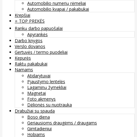
Automobilio numerių rėmeliai
Automobilio kvapai / pakabukai
Krepšiai
⭐️ TOP PREKĖS
Rankų darbo papuošalai
Apyrankės
Darbo knygos
Verslo dovanos
Gertuvės / termo puodeliai
Kepurės
Raktų pakabukai
Namams
Atidarytuvai
Pjaustymo lentelės
Lagaminų žymekliai
Magnetai
Foto akmenys
Dėlionės su nuotrauka
Drabužiai su spauda
Boso diena
Geriausioms draugėms / draugams
Gimtadieniui
Hobiams