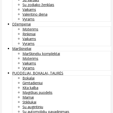
Su zodiako ženklais
Vaikams
Valentino diena
Vyrams
Džemperiai
Moterims
Rinkiniai
Vaikams
Vyrams
Marškinėliai
Marškinėlių komplektai
Moterims
Vaikams
Vyrams
PUODELIAI, BOKALAI, TAURĖS
Bokalai
Gimtadieniui
Kita kalba
Magiškas puodelis
Mamai
Stikliukai
Su augintiniu
Su automobilių pavadinimais