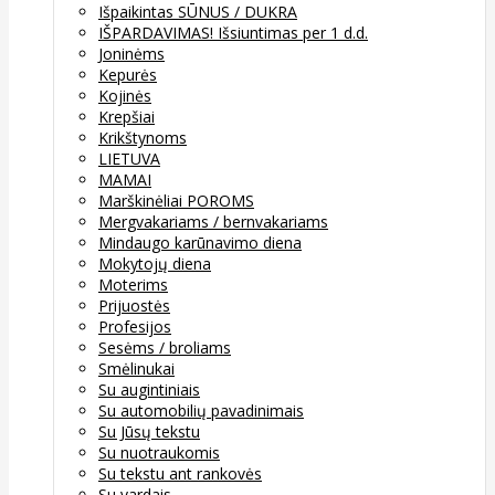
Išpaikintas SŪNUS / DUKRA
IŠPARDAVIMAS! Išsiuntimas per 1 d.d.
Joninėms
Kepurės
Kojinės
Krepšiai
Krikštynoms
LIETUVA
MAMAI
Marškinėliai POROMS
Mergvakariams / bernvakariams
Mindaugo karūnavimo diena
Mokytojų diena
Moterims
Prijuostės
Profesijos
Sesėms / broliams
Smėlinukai
Su augintiniais
Su automobilių pavadinimais
Su Jūsų tekstu
Su nuotraukomis
Su tekstu ant rankovės
Su vardais