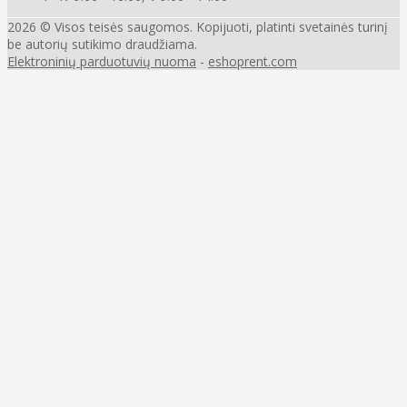
2026 © Visos teisės saugomos. Kopijuoti, platinti svetainės turinį
be autorių sutikimo draudžiama.
Elektroninių parduotuvių nuoma
-
eshoprent.com