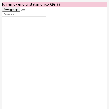
Iki nemokamo pristatymo liko €99.99
Navigacija