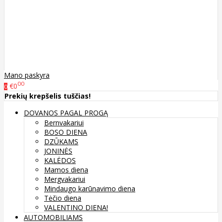
Mano paskyra
00
€0
0
Prekių krepšelis tuščias!
DOVANOS PAGAL PROGĄ
Bernvakariui
BOSO DIENA
DZŪKAMS
JONINĖS
KALĖDOS
Mamos diena
Mergvakariui
Mindaugo karūnavimo diena
Tėčio diena
VALENTINO DIENA!
AUTOMOBILIAMS