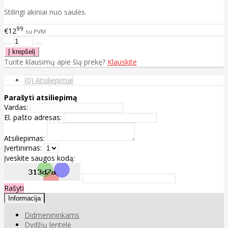
Stilingi akiniai nuo saulės.
99
€12
su PVM
Turite klausimų apie šią prekę?
Klauskite
(0) Atsiliepimai
Parašyti atsiliepimą
Vardas:
El. pašto adresas:
Atsiliepimas:
Įvertinimas:
Įveskite saugos kodą:
Rašyti
Informacija
Didmenininkams
Dydžių lentelė