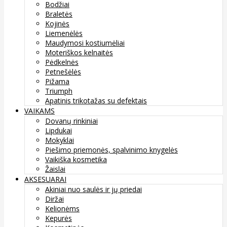
Bodžiai
Braletės
Kojinės
Liemenėlės
Maudymosi kostiumėliai
Moteriškos kelnaitės
Pėdkelnės
Petnešėlės
Pižama
Triumph
Apatinis trikotažas su defektais
VAIKAMS
Dovanų rinkiniai
Lipdukai
Mokyklai
Piešimo priemonės, spalvinimo knygelės
Vaikiška kosmetika
Žaislai
AKSESUARAI
Akiniai nuo saulės ir jų priedai
Diržai
Kelionėms
Kepurės