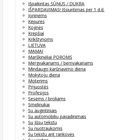
Išpaikintas SŪNUS / DUKRA
IŠPARDAVIMAS! Išsiuntimas per 1 d.d.
Joninėms
Kepurės
Kojinės
Krepšiai
Krikštynoms
LIETUVA
MAMAI
Marškinėliai POROMS
Mergvakariams / bernvakariams
Mindaugo karūnavimo diena
Mokytojų diena
Moterims
Prijuostės
Profesijos
Sesėms / broliams
Smėlinukai
Su augintiniais
Su automobilių pavadinimais
Su Jūsų tekstu
Su nuotraukomis
Su tekstu ant rankovės