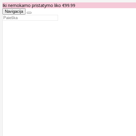
Iki nemokamo pristatymo liko €99.99
Navigacija