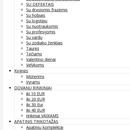
SU DEFEKTAIS
Su drąsiomis frazėmis
Su hobiais
Su logotipu
Su nuotraukomis
Su profesijomis
Su vardu
Su zodiako ženklais
Taurės
Tėčiams
Valentino dienai
Velykoms
Kojinės
Moterims
Vyrams
DOVANŲ RINKINIAI
iki 10 EUR
Iki 20 EUR
Iki 30 Eur
Iki 40 EUR
rinkiniai VAIKAMS
APATINIS TRIKOTAŽAS
Apatinių komplektai