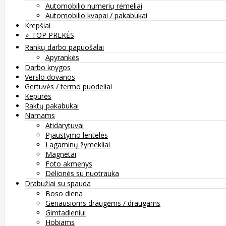
Automobilio numerių rėmeliai
Automobilio kvapai / pakabukai
Krepšiai
⭐️ TOP PREKĖS
Rankų darbo papuošalai
Apyrankės
Darbo knygos
Verslo dovanos
Gertuvės / termo puodeliai
Kepurės
Raktų pakabukai
Namams
Atidarytuvai
Pjaustymo lentelės
Lagaminų žymekliai
Magnetai
Foto akmenys
Dėlionės su nuotrauka
Drabužiai su spauda
Boso diena
Geriausioms draugėms / draugams
Gimtadieniui
Hobiams