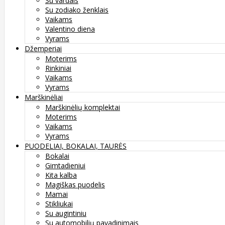
Su vardais
Su zodiako ženklais
Vaikams
Valentino diena
Vyrams
Džemperiai
Moterims
Rinkiniai
Vaikams
Vyrams
Marškinėliai
Marškinėlių komplektai
Moterims
Vaikams
Vyrams
PUODELIAI, BOKALAI, TAURĖS
Bokalai
Gimtadieniui
Kita kalba
Magiškas puodelis
Mamai
Stikliukai
Su augintiniu
Su automobilių pavadinimais