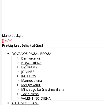
Mano paskyra
00
€0
0
Prekių krepšelis tuščias!
DOVANOS PAGAL PROGĄ
Bernvakariui
BOSO DIENA
DZŪKAMS
JONINĖS
KALĖDOS
Mamos diena
Mergvakariui
Mindaugo karūnavimo diena
Tėčio diena
VALENTINO DIENA!
AUTOMOBILIAMS